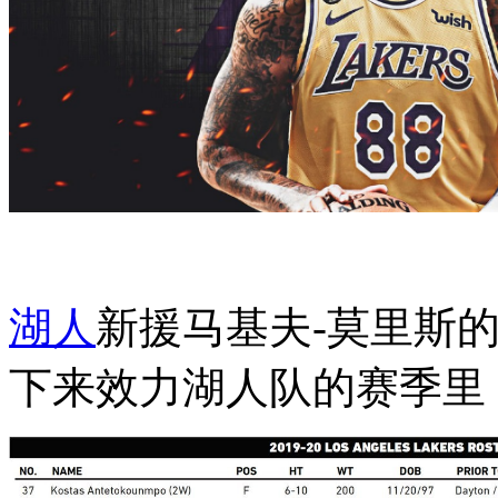
湖人
新援马基夫-莫里斯
下来效力湖人队的赛季里