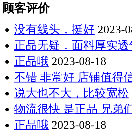
订单
20250422228828
通过
申通
发出
顾客评价
订单
20250418230421
通过
圆通
发出
订单
20250418235717
通过
圆通
发出
订单
20250418234828
通过
圆通
发出
没有线头，挺好
2023-0
订单
20250418239988
通过
顺丰
发出
订单
20250418232285
通过
圆通
发出
订单
20250418236435
通过
圆通
发出
正品无疑，面料厚实透
正品哦
2023-08-18
不错 非常好 店铺值得
说大也不大，比较宽松
物流很快 是正品 兄弟
正品哦
2023-08-18