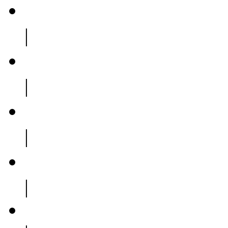
买家秀
|
团购
|
加盟批发
|
强强联盟
|
English