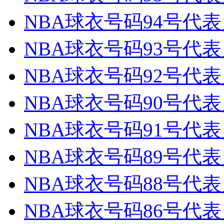
NBA球衣号码94号代
NBA球衣号码93号代
NBA球衣号码92号代
NBA球衣号码90号代
NBA球衣号码91号代
NBA球衣号码89号代
NBA球衣号码88号代
NBA球衣号码86号代