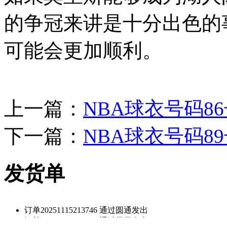
的争冠来讲是十分出色的
可能会更加顺利。
上一篇：
NBA球衣号码8
下一篇：
NBA球衣号码8
发货单
订单
20251115213746
通过
圆通
发出
订单
20250422229479
通过
天天
发出