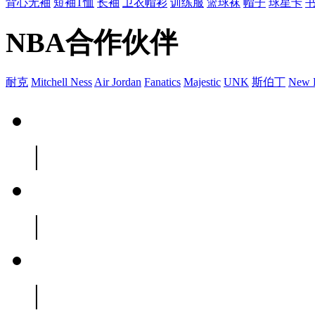
背心无袖
短袖T恤
长袖
卫衣帽衫
训练服
篮球袜
帽子
球星卡
NBA合作伙伴
耐克
Mitchell Ness
Air Jordan
Fanatics
Majestic
UNK
斯伯丁
New 
购买指南
|
会员卡
|
优惠券
|