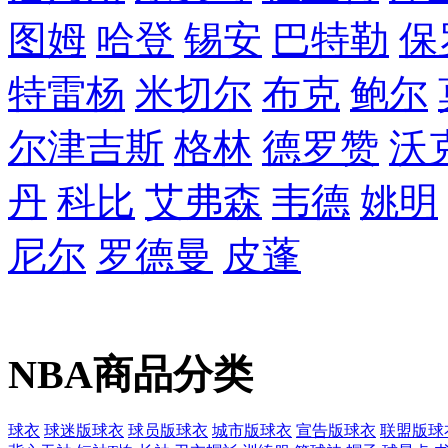
图姆
哈登
锡安
巴特勒
保
特雷杨
米切尔
布克
鲍尔
尔津吉斯
格林
德罗赞
沃
丹
科比
艾弗森
韦德
姚明
尼尔
罗德曼
皮蓬
NBA商品分类
球衣
球迷版球衣
球员版球衣
城市版球衣
宣告版球衣
联盟版球