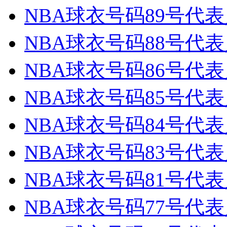
NBA球衣号码89号代
NBA球衣号码88号代
NBA球衣号码86号代
NBA球衣号码85号代
NBA球衣号码84号代
NBA球衣号码83号代
NBA球衣号码81号代
NBA球衣号码77号代