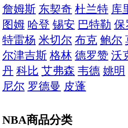
詹姆斯
东契奇
杜兰特
库
图姆
哈登
锡安
巴特勒
保
特雷杨
米切尔
布克
鲍尔
尔津吉斯
格林
德罗赞
沃
丹
科比
艾弗森
韦德
姚明
尼尔
罗德曼
皮蓬
NBA商品分类