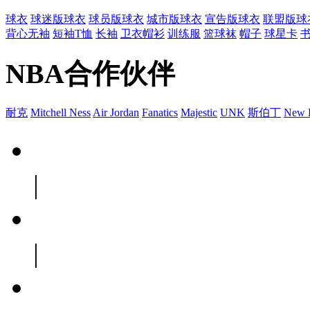
球衣
球迷版球衣
球员版球衣
城市版球衣
宣告版球衣
联盟版球
背心无袖
短袖T恤
长袖
卫衣帽衫
训练服
篮球袜
帽子
球星卡
NBA合作伙伴
耐克
Mitchell Ness
Air Jordan
Fanatics
Majestic
UNK
斯伯丁
New 
购买指南
|
会员卡
|
优惠券