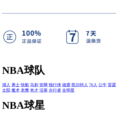
NBA球队
湖人
勇士
快船
马刺
篮网
独行侠
雄鹿
凯尔特人
76人
公牛
雷霆
太阳
魔术
老鹰
奇才
活塞
步行者
全明星
NBA球星