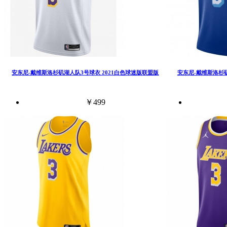
安东尼-戴维斯洛杉矶湖人队3号球衣 2021白色球迷版联盟版
安东尼-戴维斯洛杉矶
￥499