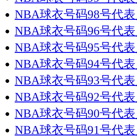
NBA球衣号码98号代
NBA球衣号码96号代
NBA球衣号码95号代
NBA球衣号码94号代
NBA球衣号码93号代
NBA球衣号码92号代
NBA球衣号码90号代
NBA球衣号码91号代