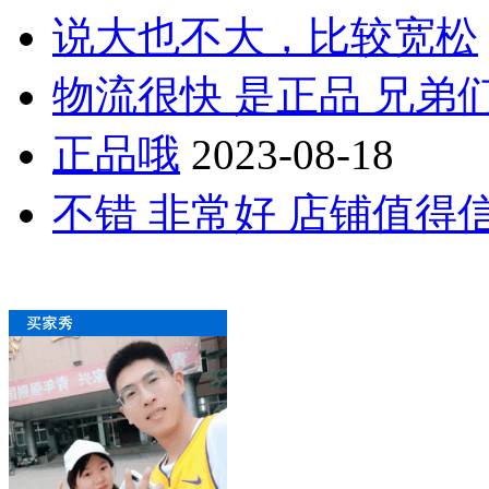
说大也不大，比较宽松
物流很快 是正品 兄弟
正品哦
2023-08-18
不错 非常好 店铺值得