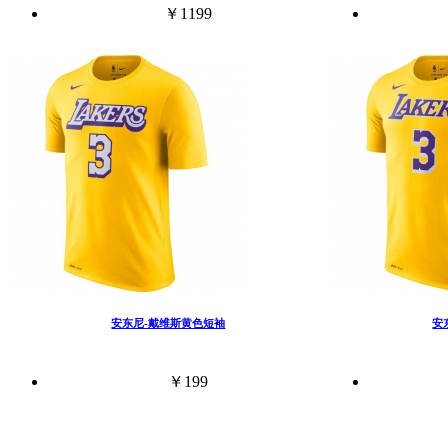
￥1199
安东尼-戴维斯黄色短袖
安
￥199