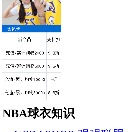
NBA球衣知识