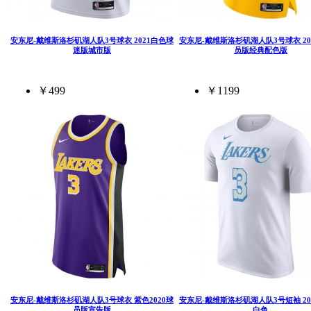
安东尼-戴维斯洛杉矶湖人队3号球衣 2021白色球
安东尼-戴维斯洛杉矶湖人队3号球衣 20
迷版城市版
员版经典配色版
￥499
￥1199
安东尼-戴维斯洛杉矶湖人队3号球衣 紫色2020球
安东尼-戴维斯洛杉矶湖人队3号短袖 20
员版宣告版
白色