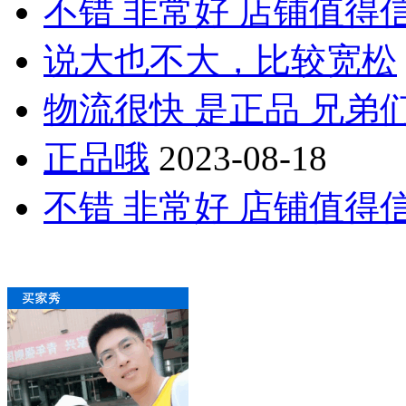
不错 非常好 店铺值得
说大也不大，比较宽松
物流很快 是正品 兄弟
正品哦
2023-08-18
不错 非常好 店铺值得