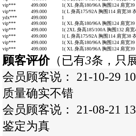
vip***
499.000
1
( XL 身高180/96A 胸围124 肩宽39
vip***
499.000
1
( L 身高175/92A 胸围114 肩宽38 衣
ydx***
499.000
1
vip***
499.000
1
( XL 身高180/96A 胸围124 肩宽39
vip***
499.000
1
( 2XL 身高185/100A 胸围132 肩宽
vip***
499.000
1
( L 身高175/92A 胸围114 肩宽38 衣
vip***
499.000
1
( XL 身高180/96A 胸围124 肩宽39
vip***
499.000
1
( XL 身高180/96A 胸围124 肩宽39
顾客评价
（已有
3
条，只
会员顾客
说：
21-10-29 10
质量确实不错
会员顾客
说：
21-08-21 13
鉴定为真