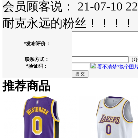
会员顾客
说：
21-07-10 22
耐克永远的粉丝！！！！
*
发布评价：
联系方式：
（Q
*
验证码：
看不清楚?换个图
推荐商品