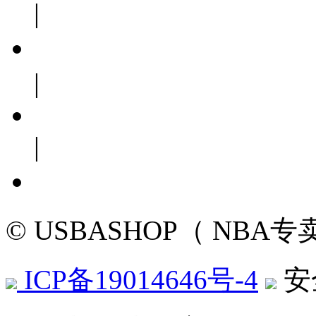
|
强强联盟
|
English
|
联系我们
© USBASHOP（ NBA专
ICP备19014646号-4
安