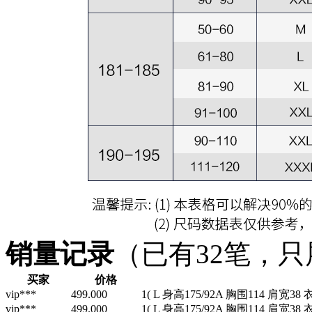
销量记录
（已有
32
笔，只
买家
价格
vip***
499.000
1
( L 身高175/92A 胸围114 肩宽38 衣
vip***
499.000
1
( L 身高175/92A 胸围114 肩宽38 衣