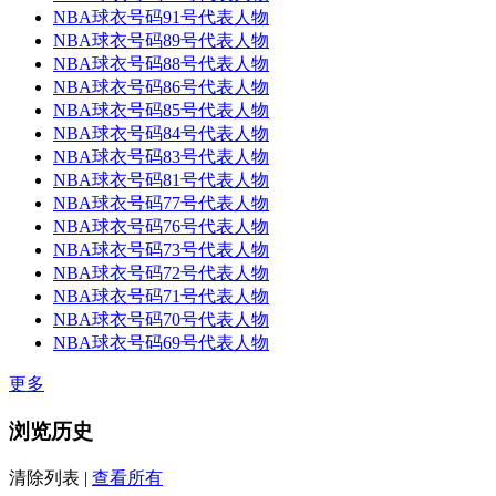
NBA球衣号码91号代表人物
NBA球衣号码89号代表人物
NBA球衣号码88号代表人物
NBA球衣号码86号代表人物
NBA球衣号码85号代表人物
NBA球衣号码84号代表人物
NBA球衣号码83号代表人物
NBA球衣号码81号代表人物
NBA球衣号码77号代表人物
NBA球衣号码76号代表人物
NBA球衣号码73号代表人物
NBA球衣号码72号代表人物
NBA球衣号码71号代表人物
NBA球衣号码70号代表人物
NBA球衣号码69号代表人物
更多
浏览历史
清除列表
|
查看所有