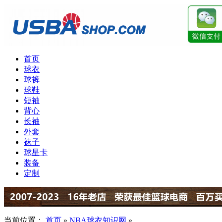
首页
球衣
球裤
球鞋
短袖
背心
长袖
外套
袜子
球星卡
装备
定制
当前位置：
首页
»
NBA球衣知识网
»