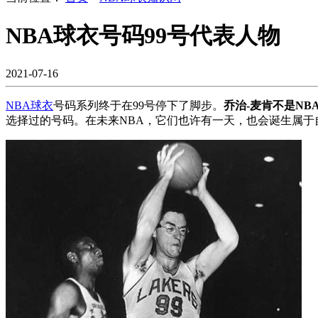
NBA球衣号码99号代表人物
2021-07-16
NBA球衣
号码系列终于在99号停下了脚步。
乔治-麦肯不是NB
选择过的号码。在未来NBA，它们也许有一天，也会诞生属于