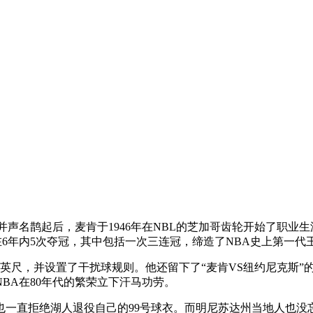
名鹊起后，麦肯于1946年在NBL的芝加哥齿轮开始了职业生涯
在6年内5次夺冠，其中包括一次三连冠，缔造了NBA史上第一代
英尺，并设置了干扰球规则。他还留下了“麦肯VS纽约尼克斯”的
BA在80年代的繁荣立下汗马功劳。
一直拒绝湖人退役自己的99号球衣。而明尼苏达州当地人也没忘记