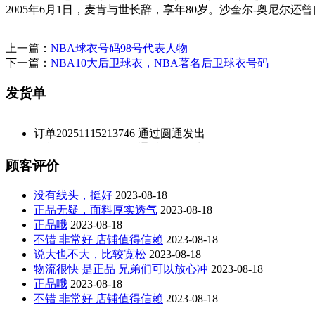
2005年6月1日，麦肯与世长辞，享年80岁。沙奎尔-奥尼尔
上一篇：
NBA球衣号码98号代表人物
下一篇：
NBA10大后卫球衣，NBA著名后卫球衣号码
发货单
订单
20251115213746
通过
圆通
发出
订单
20250422229479
通过
天天
发出
订单
20250422228828
通过
申通
发出
顾客评价
订单
20250418230421
通过
圆通
发出
订单
20250418235717
通过
圆通
发出
没有线头，挺好
2023-08-18
订单
20250418234828
通过
圆通
发出
正品无疑，面料厚实透气
2023-08-18
订单
20250418239988
通过
顺丰
发出
正品哦
2023-08-18
订单
20250418232285
通过
圆通
发出
不错 非常好 店铺值得信赖
2023-08-18
订单
20250418236435
通过
圆通
发出
说大也不大，比较宽松
2023-08-18
物流很快 是正品 兄弟们可以放心冲
2023-08-18
正品哦
2023-08-18
不错 非常好 店铺值得信赖
2023-08-18