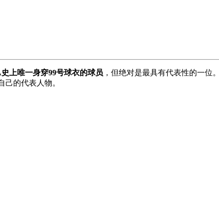
A史上唯一身穿99号球衣的球员
，但绝对是最具有代表性的一位
自己的代表人物。