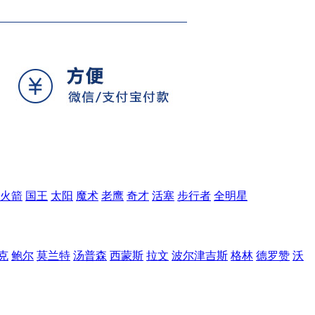
火箭
国王
太阳
魔术
老鹰
奇才
活塞
步行者
全明星
克
鲍尔
莫兰特
汤普森
西蒙斯
拉文
波尔津吉斯
格林
德罗赞
沃