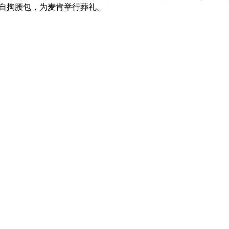
还曾自掏腰包，为麦肯举行葬礼。