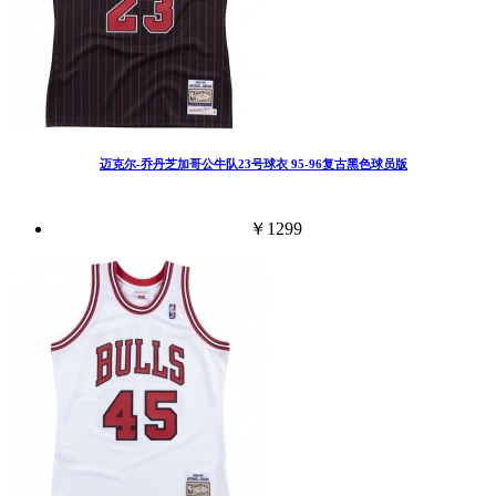
迈克尔-乔丹芝加哥公牛队23号球衣 95-96复古黑色球员版
￥1299