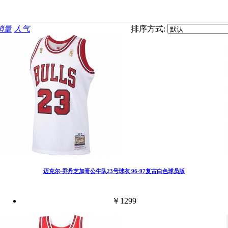
销量
人气
排序方式:
迈克尔-乔丹芝加哥公牛队23号球衣 96-97复古白色球员版
￥1299