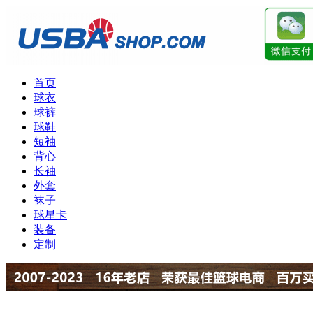
首页
球衣
球裤
球鞋
短袖
背心
长袖
外套
袜子
球星卡
装备
定制