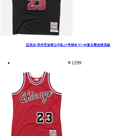
迈克尔-乔丹芝加哥公牛队23号球衣 97-98复古黑色球员版
￥1299