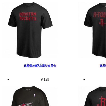
休斯顿火箭队主题短袖 黑色
休斯
￥129