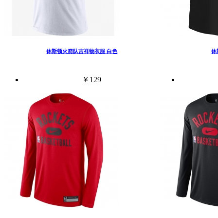
休斯顿火箭队吉祥物衣服 白色
休
￥129