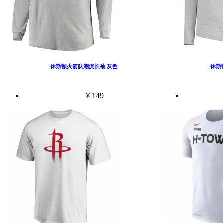
休斯顿火箭队潮流长袖 灰色
休斯
￥149