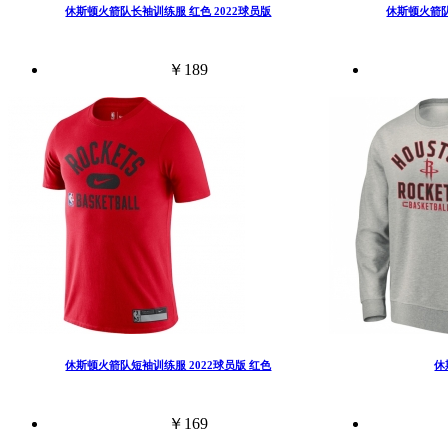
休斯顿火箭队长袖训练服 红色 2022球员版
休斯顿火箭队
￥189
休斯顿火箭队短袖训练服 2022球员版 红色
休
￥169