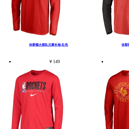
休斯顿火箭队元素长袖 红色
休斯
￥149