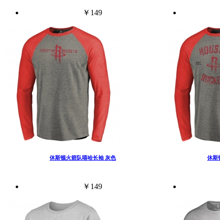
￥149
休斯顿火箭队嘻哈长袖 灰色
休斯
￥149