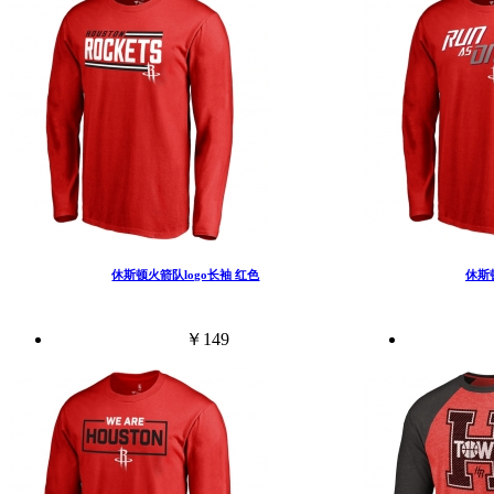
休斯顿火箭队logo长袖 红色
休斯
￥149