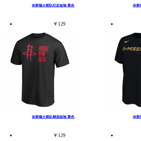
休斯顿火箭队纪念短袖 黑色
休斯
￥129
休斯顿火箭队精选短袖 黑色
休斯
￥129