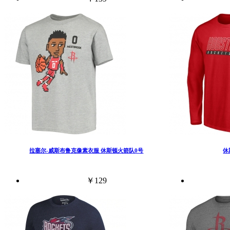
拉塞尔-威斯布鲁克像素衣服 休斯顿火箭队0号
休
￥129