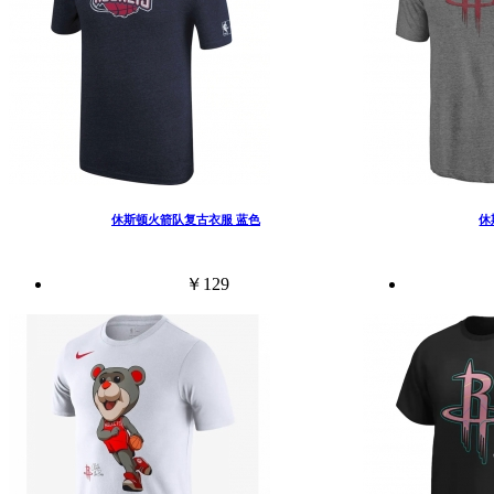
休斯顿火箭队复古衣服 蓝色
休
￥129