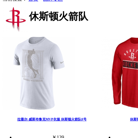
休斯顿火箭队
拉塞尔-威斯布鲁克MVP衣服 休斯顿火箭队0号
休斯
￥139