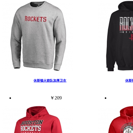
休斯顿火箭队加厚卫衣
休斯
￥209