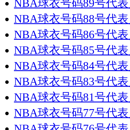
NBA球衣号码89号代
NBA球衣号码88号代
NBA球衣号码86号代
NBA球衣号码85号代
NBA球衣号码84号代
NBA球衣号码83号代
NBA球衣号码81号代
NBA球衣号码77号代
NBA球衣号码76号代