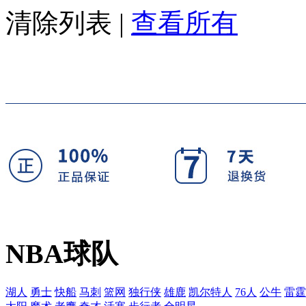
清除列表
|
查看所有
NBA球队
湖人
勇士
快船
马刺
篮网
独行侠
雄鹿
凯尔特人
76人
公牛
雷霆