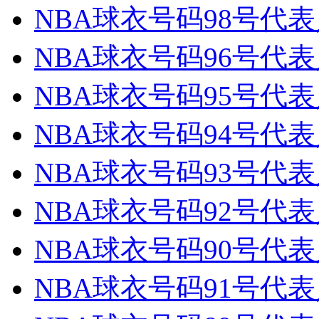
NBA球衣号码98号代
NBA球衣号码96号代
NBA球衣号码95号代
NBA球衣号码94号代
NBA球衣号码93号代
NBA球衣号码92号代
NBA球衣号码90号代
NBA球衣号码91号代