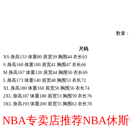
数量：
尺码
XS 身高153 体重80 肩宽39 胸围44 衣长63
S 身高160 体重100 肩宽41 胸围47 衣长66
M 身高167 体重120 肩宽44 胸围50 衣长69
L 身高173 体重140 肩宽48 胸围53 衣长72
XL 身高180 体重160 肩宽50 胸围56 衣长74
2XL 身高187 体重180 肩宽53 胸围59 衣长76
3XL 身高193 体重200 肩宽55 胸围62 衣长78
NBA专卖店推荐NBA休斯顿火箭