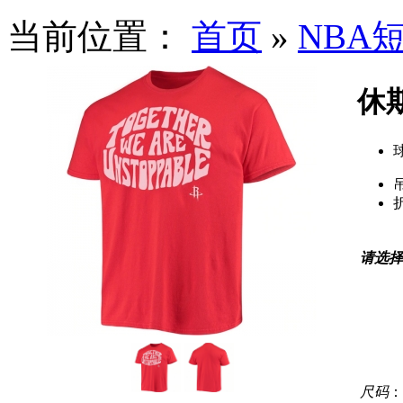
当前位置：
首页
»
NBA
休
请选
尺码
：