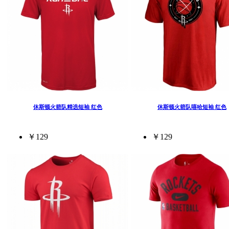
休斯顿火箭队精选短袖 红色
休斯顿火箭队嘻哈短袖 红色
￥129
￥129