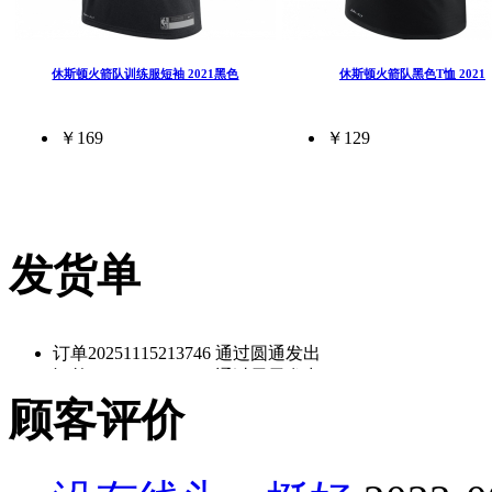
休斯顿火箭队训练服短袖 2021黑色
休斯顿火箭队黑色T恤 2021
￥169
￥129
发货单
订单
20251115213746
通过
圆通
发出
订单
20250422229479
通过
天天
发出
订单
20250422228828
通过
申通
发出
顾客评价
订单
20250418230421
通过
圆通
发出
订单
20250418235717
通过
圆通
发出
订单
20250418234828
通过
圆通
发出
订单
20250418239988
通过
顺丰
发出