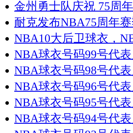
金州勇士队庆祝 75周
耐克发布NBA75周年
NBA10大后卫球衣，
NBA球衣号码99号代
NBA球衣号码98号代
NBA球衣号码96号代
NBA球衣号码95号代
NBA球衣号码94号代