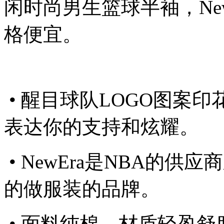
闲时尚男生篮球半袖，Ne
格便宜。
• 醒目球队LOGO图案
表达你的支持和炫耀。
• NewEra是NBA的
的做服装的品牌。
• 面料纯棉，材质轻盈