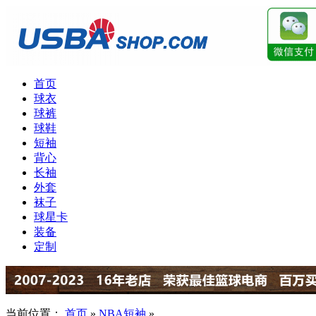
首页
球衣
球裤
球鞋
短袖
背心
长袖
外套
袜子
球星卡
装备
定制
当前位置：
首页
»
NBA短袖
»