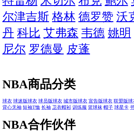
特雷杨
米切尔
布克
鲍尔
尔津吉斯
格林
德罗赞
沃
丹
科比
艾弗森
韦德
姚明
尼尔
罗德曼
皮蓬
NBA商品分类
球衣
球迷版球衣
球员版球衣
城市版球衣
宣告版球衣
联盟版球
背心无袖
短袖T恤
长袖
卫衣帽衫
训练服
篮球袜
帽子
球星卡
NBA合作伙伴