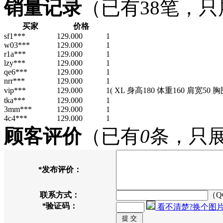
销量记录
（已有
38
笔，只
买家
价格
sf1***
129.000
1
w03***
129.000
1
r1a***
129.000
1
lzy***
129.000
1
qe6***
129.000
1
nrr***
129.000
1
vip***
129.000
1
( XL 身高180 体重160 肩宽50 胸
tka***
129.000
1
3mm***
129.000
1
4c4***
129.000
1
顾客评价
（已有
0
条，只
*
发布评价：
联系方式：
（Q
*
验证码：
看不清楚?换个图