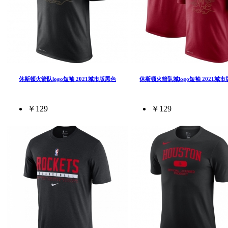
休斯顿火箭队logo短袖 2021城市版黑色
休斯顿火箭队城logo短袖 2021城
￥129
￥129