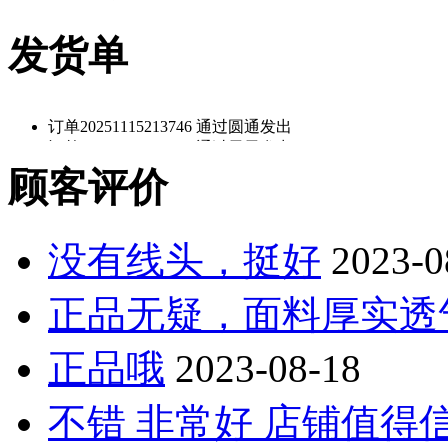
发货单
订单
20251115213746
通过
圆通
发出
订单
20250422229479
通过
天天
发出
订单
20250422228828
通过
申通
发出
顾客评价
订单
20250418230421
通过
圆通
发出
订单
20250418235717
通过
圆通
发出
订单
20250418234828
通过
圆通
发出
没有线头，挺好
2023-0
订单
20250418239988
通过
顺丰
发出
订单
20250418232285
通过
圆通
发出
订单
20250418236435
通过
圆通
发出
正品无疑，面料厚实透
正品哦
2023-08-18
不错 非常好 店铺值得