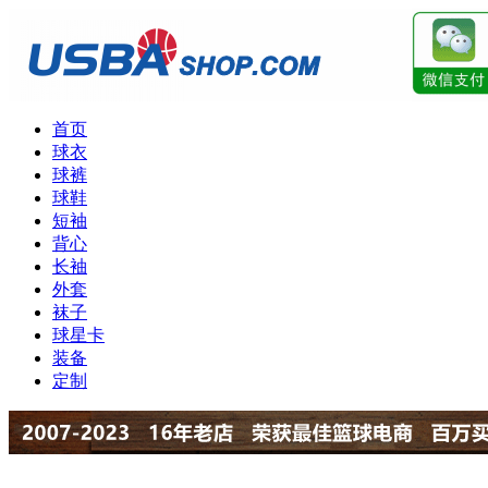
首页
球衣
球裤
球鞋
短袖
背心
长袖
外套
袜子
球星卡
装备
定制