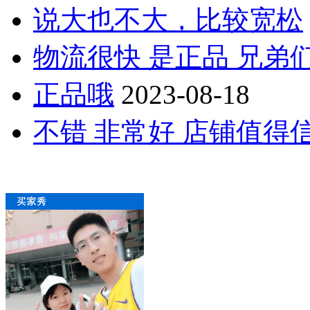
说大也不大，比较宽松
物流很快 是正品 兄弟
正品哦
2023-08-18
不错 非常好 店铺值得