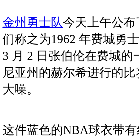
金州勇士队
今天上午公布
们称之为1962 年费城勇
3 月 2 日张伯伦在费城的
尼亚州的赫尔希进行的比
大噪。
这件蓝色的NBA球衣带有红