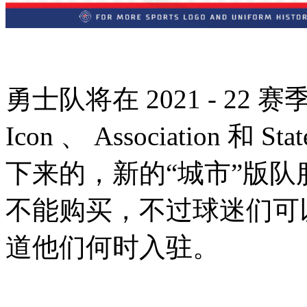
勇士队将在 2021 - 2
Icon 、 Association 
下来的，新的“城市”版
不能购买，不过球迷们可
道他们何时入驻。