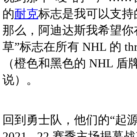
的
耐克
标志是我可以支持
那么，阿迪达斯我希望你
草”标志在所有 NHL 的 th
（橙色和黑色的 NHL 
说）。
回到勇士队，他们的“起
2021 - 22 赛季主