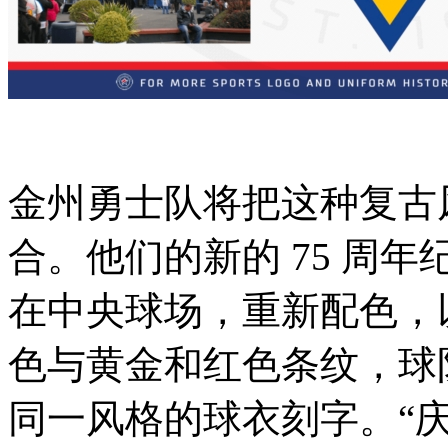
金州勇士队将把这种复古
合。他们的新的 75 周
在中央球场，重新配色，
色与黄金和红色条纹，球
同一风格的球衣刻字。“庆