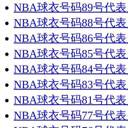
NBA球衣号码89号代
NBA球衣号码88号代
NBA球衣号码86号代
NBA球衣号码85号代
NBA球衣号码84号代
NBA球衣号码83号代
NBA球衣号码81号代
NBA球衣号码77号代