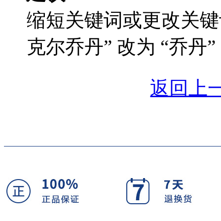
缩短关键词或更改关键
克尔乔丹” 改为 “乔丹”
返回上