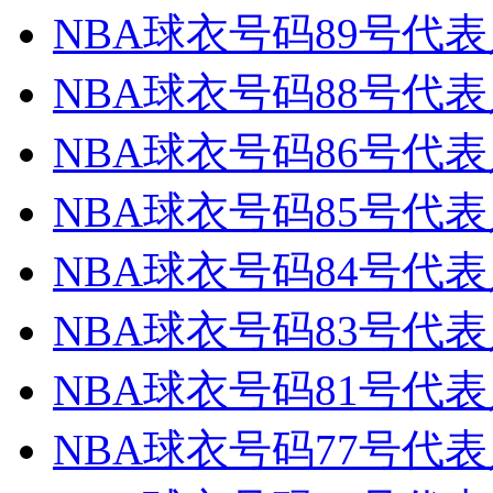
NBA球衣号码89号代
NBA球衣号码88号代
NBA球衣号码86号代
NBA球衣号码85号代
NBA球衣号码84号代
NBA球衣号码83号代
NBA球衣号码81号代
NBA球衣号码77号代