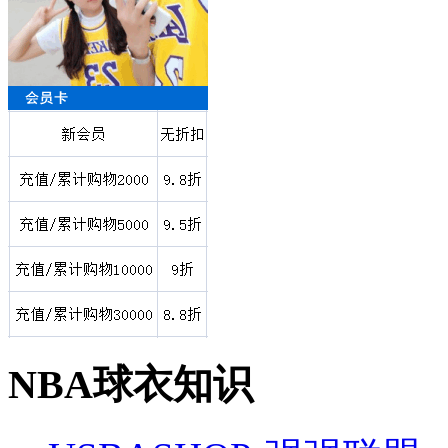
NBA球衣知识