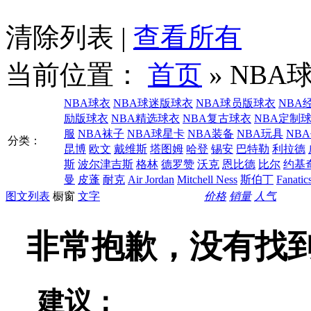
清除列表
|
查看所有
当前位置：
首页
»
NBA
NBA球衣
NBA球迷版球衣
NBA球员版球衣
NBA
励版球衣
NBA精选球衣
NBA复古球衣
NBA定制
服
NBA袜子
NBA球星卡
NBA装备
NBA玩具
NB
分类：
昆博
欧文
戴维斯
塔图姆
哈登
锡安
巴特勒
利拉德
斯
波尔津吉斯
格林
德罗赞
沃克
恩比德
比尔
约基
曼
皮蓬
耐克
Air Jordan
Mitchell Ness
斯伯丁
Fanatic
图文列表
橱窗
文字
价格
销量
人气
非常抱歉，没有找
建议：