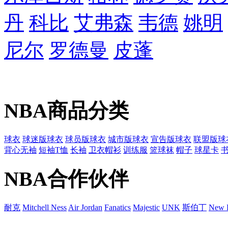
丹
科比
艾弗森
韦德
姚明
尼尔
罗德曼
皮蓬
NBA商品分类
球衣
球迷版球衣
球员版球衣
城市版球衣
宣告版球衣
联盟版球
背心无袖
短袖T恤
长袖
卫衣帽衫
训练服
篮球袜
帽子
球星卡
NBA合作伙伴
耐克
Mitchell Ness
Air Jordan
Fanatics
Majestic
UNK
斯伯丁
New 