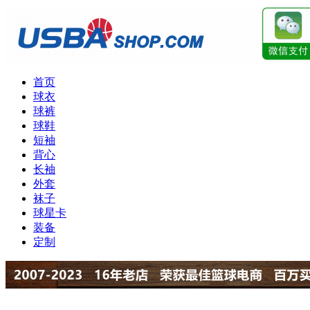
首页
球衣
球裤
球鞋
短袖
背心
长袖
外套
袜子
球星卡
装备
定制