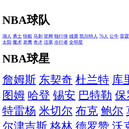
NBA球队
湖人
勇士
快船
马刺
篮网
独行侠
雄鹿
凯尔特人
76人
公牛
雷霆
太阳
魔术
老鹰
奇才
活塞
步行者
全明星
NBA球星
詹姆斯
东契奇
杜兰特
库
图姆
哈登
锡安
巴特勒
保
特雷杨
米切尔
布克
鲍尔
尔津吉斯
格林
德罗赞
沃