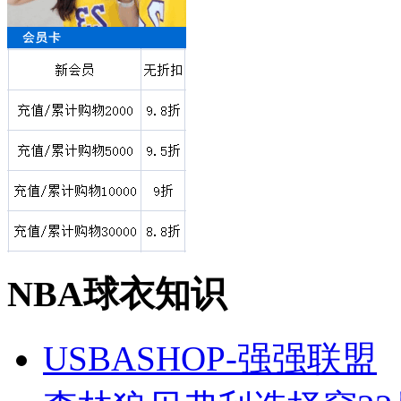
NBA球衣知识
USBASHOP-强强联盟