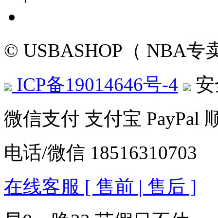
联系我们
© USBASHOP（ NBA专
ICP备19014646号-4
安
微信支付 支付宝 PayPal 顺
电话/微信 18516310703
在线客服 [ 售前 | 售后 ]