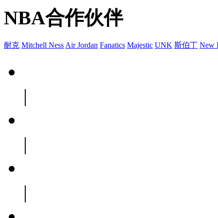
NBA合作伙伴
耐克
Mitchell Ness
Air Jordan
Fanatics
Majestic
UNK
斯伯丁
New 
购买指南
|
会员卡
|
优惠券
|
买家秀