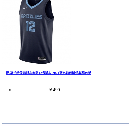
贾-莫兰特孟菲斯灰熊队12号球衣 2021蓝色球迷版经典配色版
￥499