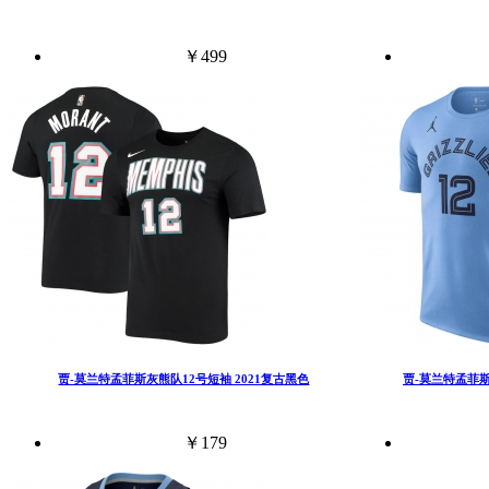
￥499
贾-莫兰特孟菲斯灰熊队12号短袖 2021复古黑色
贾-莫兰特孟菲斯
￥179