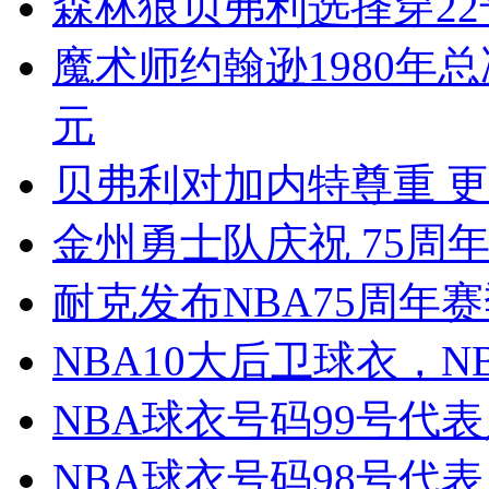
森林狼贝弗利选择穿22
魔术师约翰逊1980年总
元
贝弗利对加内特尊重 更
金州勇士队庆祝 75周
耐克发布NBA75周年
NBA10大后卫球衣，
NBA球衣号码99号代
NBA球衣号码98号代