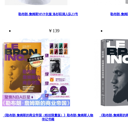
勒布朗-詹姆斯MVP衣服 洛杉矶湖人队23号
勒布朗-詹姆
￥139
《勒布朗-詹姆斯的商业帝国（粉丝限量版）》勒布朗-詹姆斯人物
《勒布朗-詹姆斯的
传记书籍