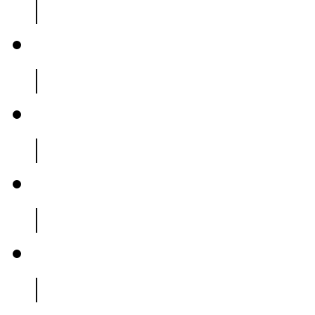
|
买家秀
|
团购
|
加盟批发
|
强强联盟
|