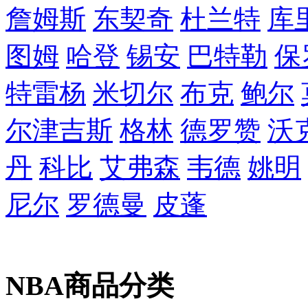
詹姆斯
东契奇
杜兰特
库
图姆
哈登
锡安
巴特勒
保
特雷杨
米切尔
布克
鲍尔
尔津吉斯
格林
德罗赞
沃
丹
科比
艾弗森
韦德
姚明
尼尔
罗德曼
皮蓬
NBA商品分类