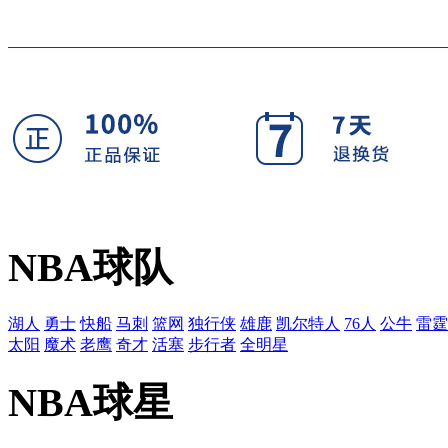
NBA球队
湖人
勇士
快船
马刺
篮网
独行侠
雄鹿
凯尔特人
76人
公牛
雷霆
太阳
魔术
老鹰
奇才
活塞
步行者
全明星
NBA球星