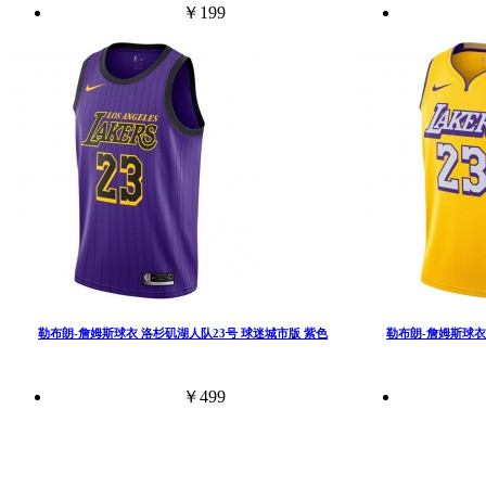
￥199
勒布朗-詹姆斯球衣 洛杉矶湖人队23号 球迷城市版 紫色
勒布朗-詹姆斯球衣
￥499