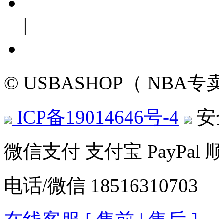
English
|
联系我们
© USBASHOP（ NBA专
ICP备19014646号-4
安
微信支付 支付宝 PayPal 顺
电话/微信 18516310703