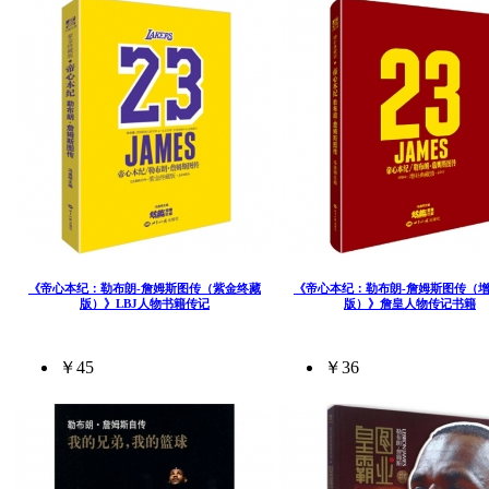
《帝心本纪：勒布朗-詹姆斯图传（紫金终藏
《帝心本纪：勒布朗-詹姆斯图传（
版）》LBJ人物书籍传记
版）》詹皇人物传记书籍
￥45
￥36