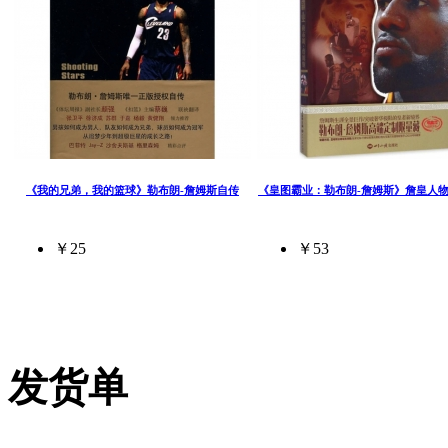
《我的兄弟，我的篮球》勒布朗-詹姆斯自传
《皇图霸业：勒布朗-詹姆斯》詹皇人
￥25
￥53
发货单