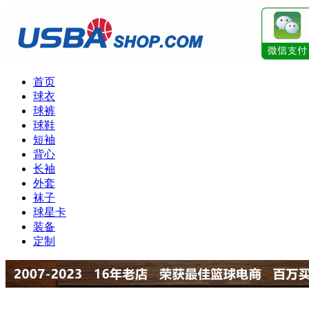
首页
球衣
球裤
球鞋
短袖
背心
长袖
外套
袜子
球星卡
装备
定制