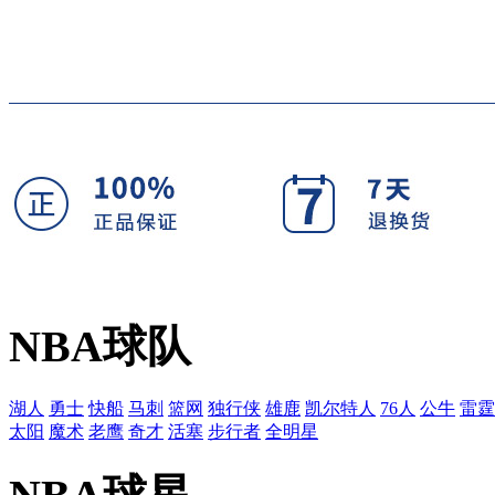
NBA球队
湖人
勇士
快船
马刺
篮网
独行侠
雄鹿
凯尔特人
76人
公牛
雷霆
太阳
魔术
老鹰
奇才
活塞
步行者
全明星