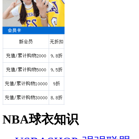
NBA球衣知识