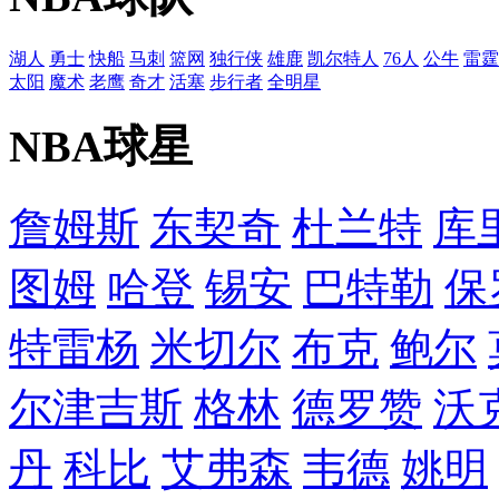
湖人
勇士
快船
马刺
篮网
独行侠
雄鹿
凯尔特人
76人
公牛
雷霆
太阳
魔术
老鹰
奇才
活塞
步行者
全明星
NBA球星
詹姆斯
东契奇
杜兰特
库
图姆
哈登
锡安
巴特勒
保
特雷杨
米切尔
布克
鲍尔
尔津吉斯
格林
德罗赞
沃
丹
科比
艾弗森
韦德
姚明