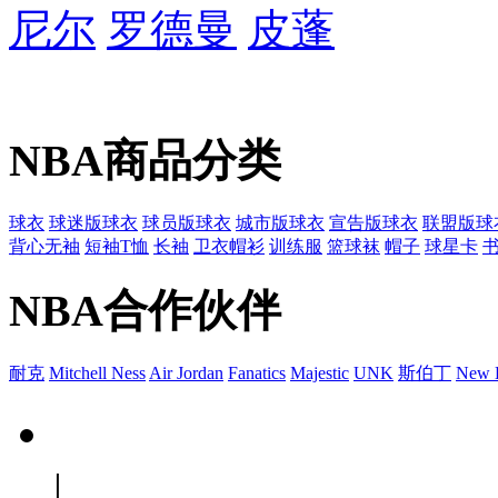
尼尔
罗德曼
皮蓬
NBA商品分类
球衣
球迷版球衣
球员版球衣
城市版球衣
宣告版球衣
联盟版球
背心无袖
短袖T恤
长袖
卫衣帽衫
训练服
篮球袜
帽子
球星卡
NBA合作伙伴
耐克
Mitchell Ness
Air Jordan
Fanatics
Majestic
UNK
斯伯丁
New 
购买指南
|