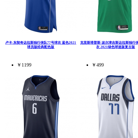
卢卡-东契奇达拉斯独行侠队77号球衣 蓝色2021
克里斯塔普斯-波尔津吉斯达拉斯独行
球员版经典配色版
衣 2021绿色球迷版复古版
￥1199
￥499