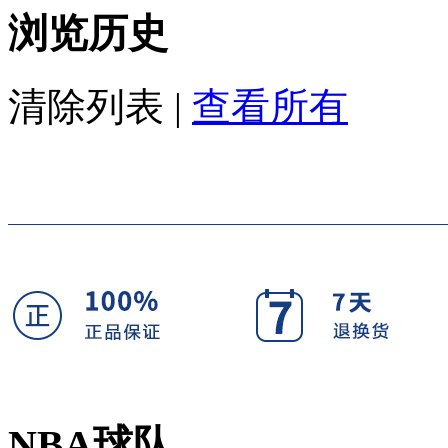
浏览历史
清除列表
|
查看所有
NBA球队