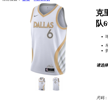
克
队
请选
尺码
：