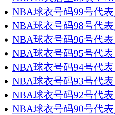
NBA球衣号码99号代
NBA球衣号码98号代
NBA球衣号码96号代
NBA球衣号码95号代
NBA球衣号码94号代
NBA球衣号码93号代
NBA球衣号码92号代
NBA球衣号码90号代