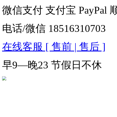
微信支付 支付宝 PayPal 顺
电话/微信 18516310703
在线客服 [ 售前 | 售后 ]
早9—晚23 节假日不休