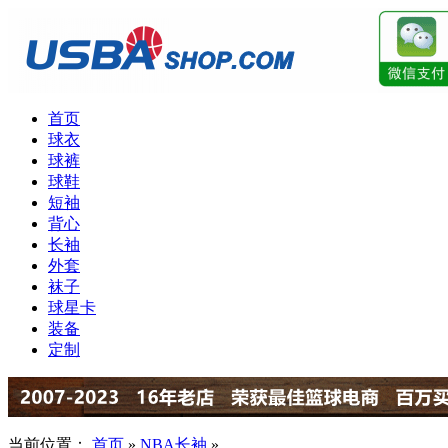
首页
球衣
球裤
球鞋
短袖
背心
长袖
外套
袜子
球星卡
装备
定制
当前位置：
首页
»
NBA长袖
»