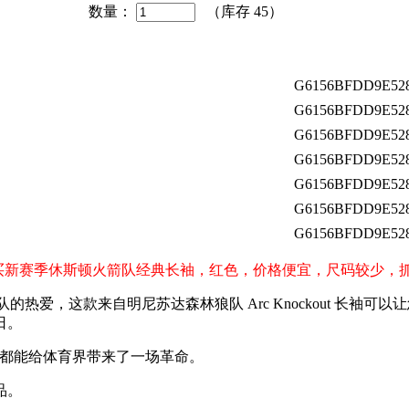
数量：
（库存
45
）
G6156BFDD9E528
G6156BFDD9E528
G6156BFDD9E528
G6156BFDD9E528
G6156BFDD9E528
G6156BFDD9E528
G6156BFDD9E528
s）球迷购买新赛季休斯顿火箭队经典长袖，红色，价格便宜，尺码较少
热爱，这款来自明尼苏达森林狼队 Arc Knockout 长袖
日。
破都能给体育界带来了一场革命。
品。