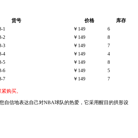
货号
价格
库存
-1
￥149
6
-2
￥149
8
-3
￥149
7
-4
￥149
4
-5
￥149
8
-6
￥149
5
-7
￥149
7
，抓紧购买。
可以让您自信地表达自己对NBA球队的热爱，它采用醒目的拱形设