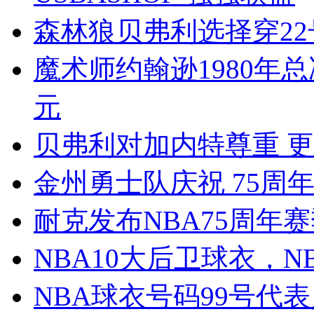
森林狼贝弗利选择穿22
魔术师约翰逊1980年总
元
贝弗利对加内特尊重 更
金州勇士队庆祝 75周
耐克发布NBA75周年
NBA10大后卫球衣，
NBA球衣号码99号代