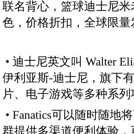
联名背心，篮球迪士尼米老鼠
色，价格折扣，全球限量
• 迪士尼英文叫 Walter E
伊利亚斯-迪士尼，旗下
片、电子游戏等多种系列
• Fanatics可以随
群提供多渠道便利体验，