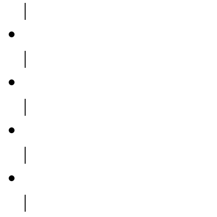
|
优惠券
|
买家秀
|
团购
|
加盟批发
|