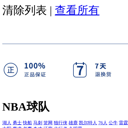
清除列表
|
查看所有
NBA球队
湖人
勇士
快船
马刺
篮网
独行侠
雄鹿
凯尔特人
76人
公牛
雷霆