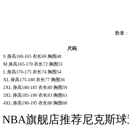
数量：
尺码
S 身高160-165 衣长69 胸围48
M 身高165-170 衣长72 胸围51
L 身高170-175 衣长74 胸围54
XL 身高175-180 衣长77 胸围56
2XL 身高180-185 衣长80 胸围59
3XL 身高185-190 衣长83 胸围63
4XL 身高190-195 衣长88 胸围68
NBA旗舰店推荐尼克斯球