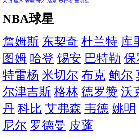
太阳
魔术
老鹰
奇才
活塞
步行者
全明星
NBA球星
詹姆斯
东契奇
杜兰特
库
图姆
哈登
锡安
巴特勒
保
特雷杨
米切尔
布克
鲍尔
尔津吉斯
格林
德罗赞
沃
丹
科比
艾弗森
韦德
姚明
尼尔
罗德曼
皮蓬