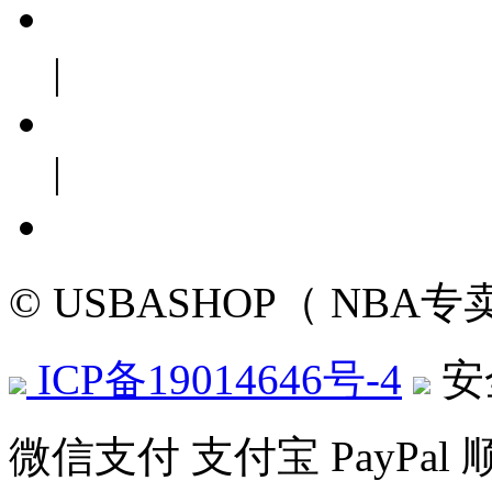
强强联盟
|
English
|
联系我们
© USBASHOP（ NBA专
ICP备19014646号-4
安
微信支付 支付宝 PayPal 顺