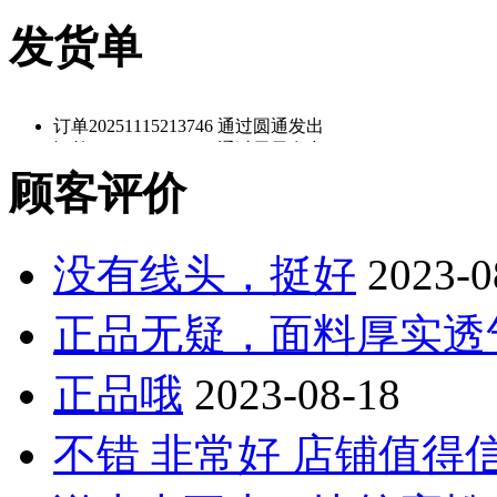
发货单
订单
20251115213746
通过
圆通
发出
订单
20250422229479
通过
天天
发出
订单
20250422228828
通过
申通
发出
顾客评价
订单
20250418230421
通过
圆通
发出
订单
20250418235717
通过
圆通
发出
订单
20250418234828
通过
圆通
发出
没有线头，挺好
2023-0
订单
20250418239988
通过
顺丰
发出
订单
20250418232285
通过
圆通
发出
订单
20250418236435
通过
圆通
发出
正品无疑，面料厚实透
正品哦
2023-08-18
不错 非常好 店铺值得