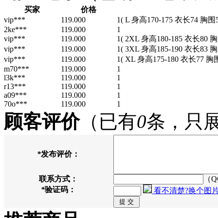
买家
价格
vip***
119.000
1
( L 身高170-175 衣长74 胸围5
2ke***
119.000
1
vip***
119.000
1
( 2XL 身高180-185 衣长80 胸
vip***
119.000
1
( 3XL 身高185-190 衣长83 胸
vip***
119.000
1
( XL 身高175-180 衣长77 胸围
m70***
119.000
1
l3k***
119.000
1
r13***
119.000
1
a09***
119.000
1
70o***
119.000
1
顾客评价
（已有
0
条，只
*
发布评价：
联系方式：
（Q
*
验证码：
看不清楚?换个图