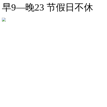
早9—晚23 节假日不休