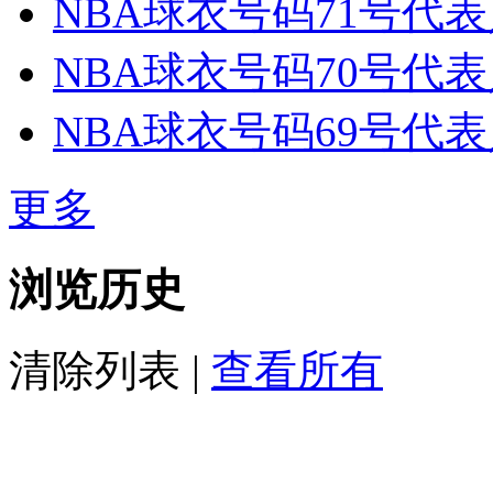
NBA球衣号码71号代
NBA球衣号码70号代
NBA球衣号码69号代
更多
浏览历史
清除列表
|
查看所有