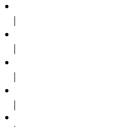
买家秀
|
团购
|
加盟批发
|
强强联盟
|
English