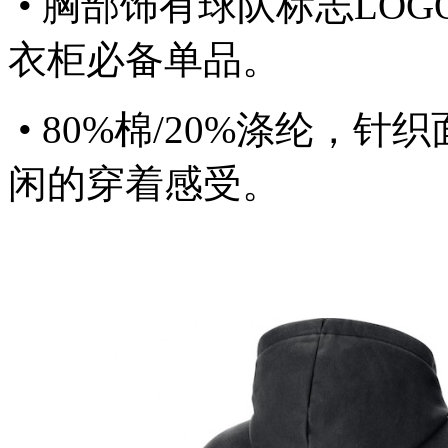
• 胸部饰有球队标志LO
衣柜必备单品。
• 80%棉/20%涤纶，
闲的穿着感受。