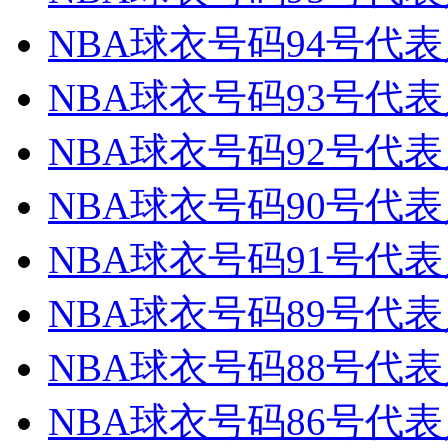
NBA球衣号码94号代
NBA球衣号码93号代
NBA球衣号码92号代
NBA球衣号码90号代
NBA球衣号码91号代
NBA球衣号码89号代
NBA球衣号码88号代
NBA球衣号码86号代