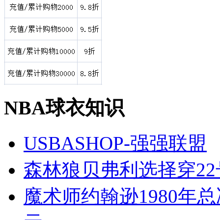
NBA球衣知识
USBASHOP-强强联盟
森林狼贝弗利选择穿22
魔术师约翰逊1980年总