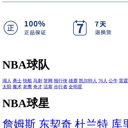
NBA球队
湖人
勇士
快船
马刺
篮网
独行侠
雄鹿
凯尔特人
76人
公牛
雷霆
太阳
魔术
老鹰
奇才
活塞
步行者
全明星
NBA球星
詹姆斯
东契奇
杜兰特
库