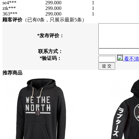
se4***
299.000
1
ztk***
299.000
1
363***
299.000
1
顾客评价
（已有
0
条，只展示最新5条）
*
发布评价：
联系方式：
*
验证码：
看不清
推荐商品