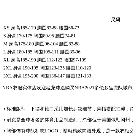
尺码
XS 身高165-170 胸围82-88 腰围66-73
S 身高170-175 胸围89-95 腰围74-81
M 身高175-180 胸围96-104 腰围82-88
L 身高180-185 胸围105-111 腰围89-96
XL 身高185-190 胸围112-122 腰围97-109
2XL 身高190-195 胸围123-135 腰围110-120
3XL 身高195-200 胸围136-147 腰围121-133
NBA衣服实体店欢迎猛龙球迷购买NBA2021多伦多猛龙
• 标准版型，下摆和袖口采用加长罗纹细节，风帽搭配抽绳，
• 耐克是全球著名的体育用品制造商，总部位于美国俄勒冈州，
• 胸部饰有球队标志LOGO，塑就精致简洁外观，是一款衣柜