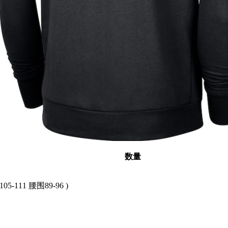
数量
05-111 腰围89-96 )