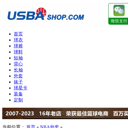
首页
球衣
球裤
球鞋
短袖
背心
长袖
外套
袜子
球星卡
装备
定制
当前位置：
首页
»
NBA外套
»