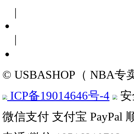
|
English
|
联系我们
© USBASHOP（ NBA专
ICP备19014646号-4
安
微信支付 支付宝 PayPal 顺