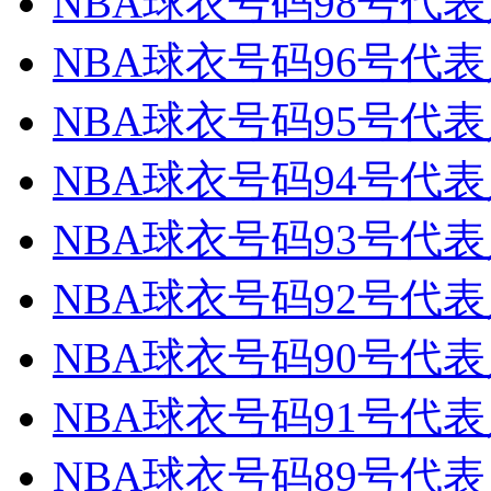
NBA球衣号码98号代
NBA球衣号码96号代
NBA球衣号码95号代
NBA球衣号码94号代
NBA球衣号码93号代
NBA球衣号码92号代
NBA球衣号码90号代
NBA球衣号码91号代
NBA球衣号码89号代