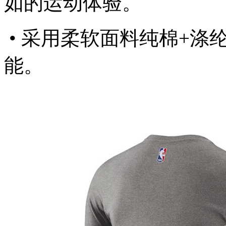
如的运动体验。
• 采用柔软面料纯棉+涤
能。