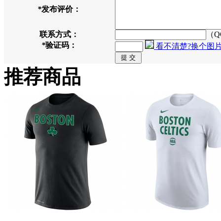
*
发布评价：
联系方式：
（Q
*
验证码：
看不清楚?换个图
推荐商品