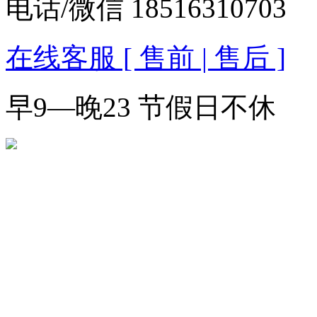
电话/微信 18516310703
在线客服 [ 售前 | 售后 ]
早9—晚23 节假日不休