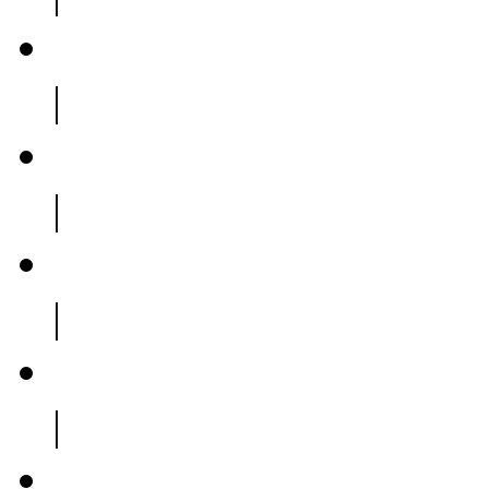
优惠券
|
买家秀
|
团购
|
加盟批发
|
强强联盟