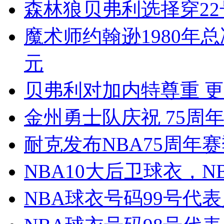
森林狼贝弗利选择穿22
魔术师约翰逊1980年总
元
贝弗利对加内特尊重 更
金州勇士队庆祝 75周
耐克发布NBA75周年
NBA10大后卫球衣，
NBA球衣号码99号代