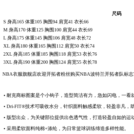
尺码
S 身高165 体重105 胸围94 肩宽41 衣长66
M 身高170 体重125 胸围100 肩宽44 衣长69
L 身高175 体重145 胸围106 肩宽48 衣长72
XL 身高180 体重165 胸围112 肩宽50 衣长74
2XL 身高185 体重185 胸围118 肩宽53 衣长76
3XL 身高190 体重200 胸围124 肩宽55 衣长78
NBA衣服旗舰店欢迎开拓者粉丝购买NBA波特兰开拓者队标志
• 耐克商标图案是个小钩子，造型简洁有力，急如闪电，一看
• Dri-FIT®技术可吸收水分，针织面料触感柔软，轻盈非凡
• 版型出众，为关键部位提供出色透气性，打造轻盈自如的运
• 采用柔软面料纯棉+涤纶，为日常篮球训练缔造多样性能。