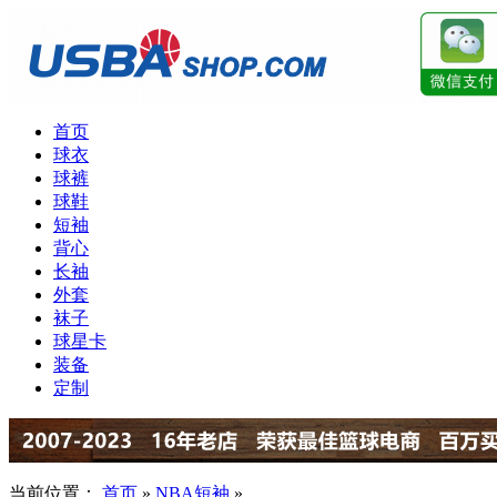
首页
球衣
球裤
球鞋
短袖
背心
长袖
外套
袜子
球星卡
装备
定制
当前位置：
首页
»
NBA短袖
»