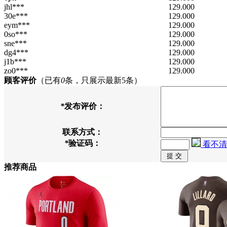
jhl***
129.000
30e***
129.000
eym***
129.000
0so***
129.000
sne***
129.000
dg4***
129.000
j1b***
129.000
zo0***
129.000
顾客评价
（已有
0
条，只展示最新5条）
*
发布评价：
联系方式：
*
验证码：
看不清
推荐商品