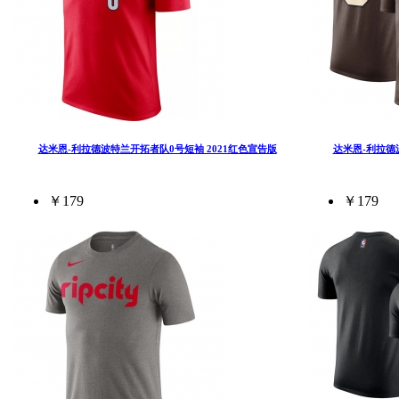
达米恩-利拉德波特兰开拓者队0号短袖 2021红色宣告版
达米恩-利拉德
￥179
￥179