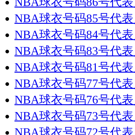
NBA球衣号码86号代
NBA球衣号码85号代
NBA球衣号码84号代
NBA球衣号码83号代
NBA球衣号码81号代
NBA球衣号码77号代
NBA球衣号码76号代
NBA球衣号码73号代
NBA球衣号码72号代