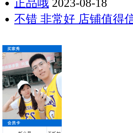
正品哦
2023-08-18
不错 非常好 店铺值得