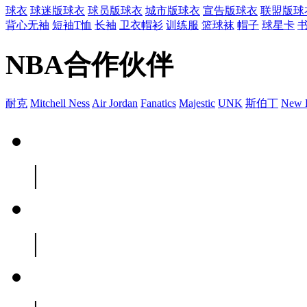
球衣
球迷版球衣
球员版球衣
城市版球衣
宣告版球衣
联盟版球
背心无袖
短袖T恤
长袖
卫衣帽衫
训练服
篮球袜
帽子
球星卡
NBA合作伙伴
耐克
Mitchell Ness
Air Jordan
Fanatics
Majestic
UNK
斯伯丁
New 
购买指南
|
会员卡
|
优惠券