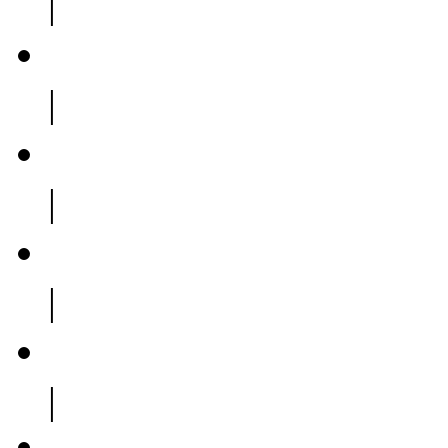
|
买家秀
|
团购
|
加盟批发
|
强强联盟
|
English