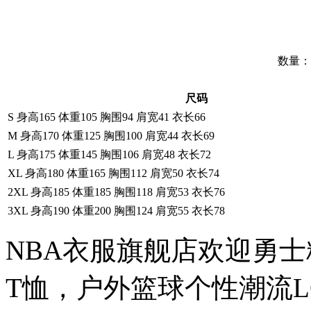
数量：
尺码
S 身高165 体重105 胸围94 肩宽41 衣长66
M 身高170 体重125 胸围100 肩宽44 衣长69
L 身高175 体重145 胸围106 肩宽48 衣长72
XL 身高180 体重165 胸围112 肩宽50 衣长74
2XL 身高185 体重185 胸围118 肩宽53 衣长76
3XL 身高190 体重200 胸围124 肩宽55 衣长78
NBA衣服旗舰店欢迎勇士
T恤，户外篮球个性潮流L