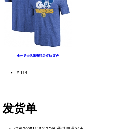
金州勇士队米奇联名短袖 蓝色
￥119
发货单
订单
20251115213746
通过
圆通
发出