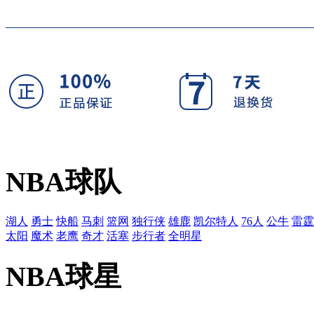
NBA球队
湖人
勇士
快船
马刺
篮网
独行侠
雄鹿
凯尔特人
76人
公牛
雷霆
太阳
魔术
老鹰
奇才
活塞
步行者
全明星
NBA球星