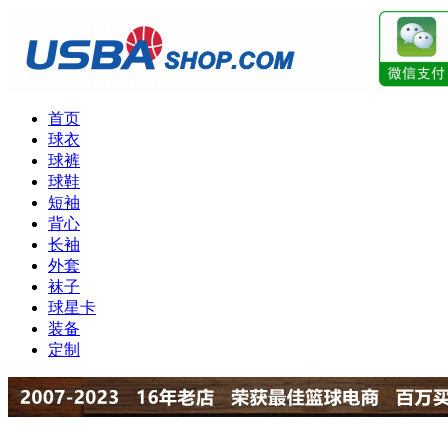
首页
球衣
球裤
球鞋
短袖
背心
长袖
外套
袜子
球星卡
装备
定制