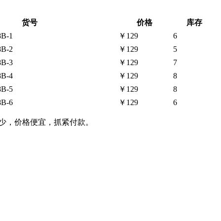
货号
价格
库存
B-1
￥129
6
B-2
￥129
5
B-3
￥129
7
B-4
￥129
8
B-5
￥129
8
B-6
￥129
6
较少，价格便宜，抓紧付款。