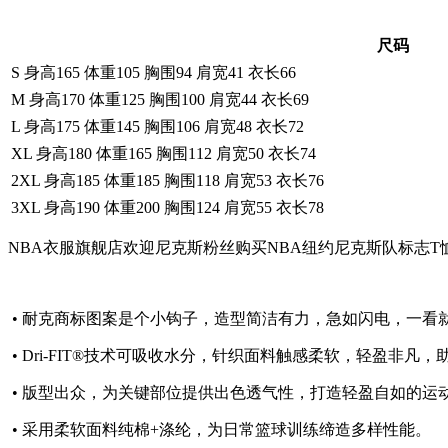
尺码
S 身高165 体重105 胸围94 肩宽41 衣长66
M 身高170 体重125 胸围100 肩宽44 衣长69
L 身高175 体重145 胸围106 肩宽48 衣长72
XL 身高180 体重165 胸围112 肩宽50 衣长74
2XL 身高185 体重185 胸围118 肩宽53 衣长76
3XL 身高190 体重200 胸围124 肩宽55 衣长78
NBA衣服旗舰店欢迎尼克斯粉丝购买NBA纽约尼克斯队标志T
• 耐克商标图案是个小钩子，造型简洁有力，急如闪电，一看
• Dri-FIT®技术可吸收水分，针织面料触感柔软，轻盈非凡
• 版型出众，为关键部位提供出色透气性，打造轻盈自如的运
• 采用柔软面料纯棉+涤纶，为日常篮球训练缔造多样性能。