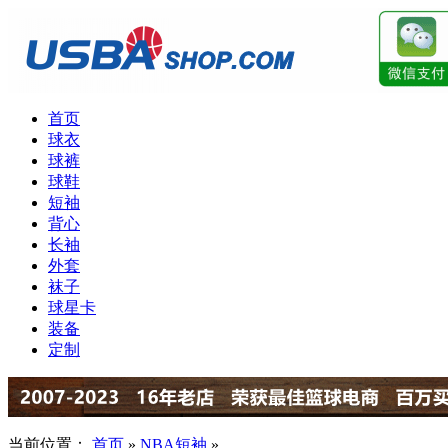
首页
球衣
球裤
球鞋
短袖
背心
长袖
外套
袜子
球星卡
装备
定制
当前位置：
首页
»
NBA短袖
»