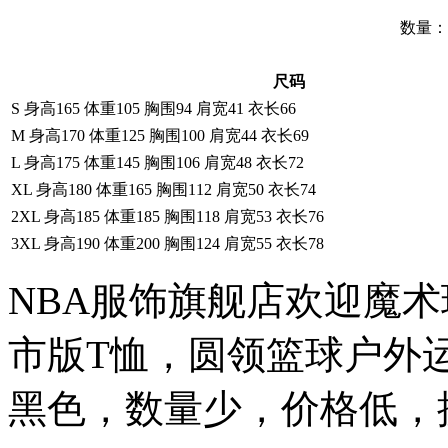
数量：
尺码
S 身高165 体重105 胸围94 肩宽41 衣长66
M 身高170 体重125 胸围100 肩宽44 衣长69
L 身高175 体重145 胸围106 肩宽48 衣长72
XL 身高180 体重165 胸围112 肩宽50 衣长74
2XL 身高185 体重185 胸围118 肩宽53 衣长76
3XL 身高190 体重200 胸围124 肩宽55 衣长78
NBA服饰旗舰店欢迎魔术
市版T恤，圆领篮球户外
黑色，数量少，价格低，