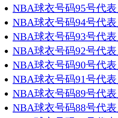
NBA球衣号码95号代
NBA球衣号码94号代
NBA球衣号码93号代
NBA球衣号码92号代
NBA球衣号码90号代
NBA球衣号码91号代
NBA球衣号码89号代
NBA球衣号码88号代