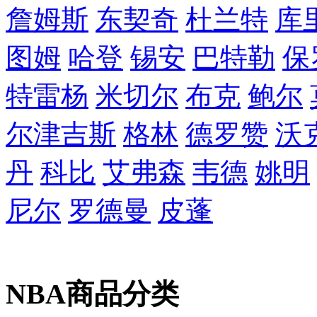
詹姆斯
东契奇
杜兰特
库
图姆
哈登
锡安
巴特勒
保
特雷杨
米切尔
布克
鲍尔
尔津吉斯
格林
德罗赞
沃
丹
科比
艾弗森
韦德
姚明
尼尔
罗德曼
皮蓬
NBA商品分类