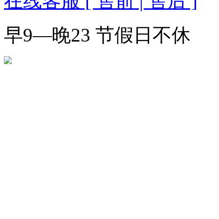
在线客服 [ 售前 | 售后 ]
早9—晚23 节假日不休