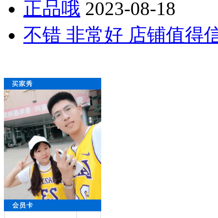
正品哦
2023-08-18
不错 非常好 店铺值得