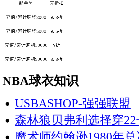
NBA球衣知识
USBASHOP-强强联盟
森林狼贝弗利选择穿22
魔术师约翰逊1980年总