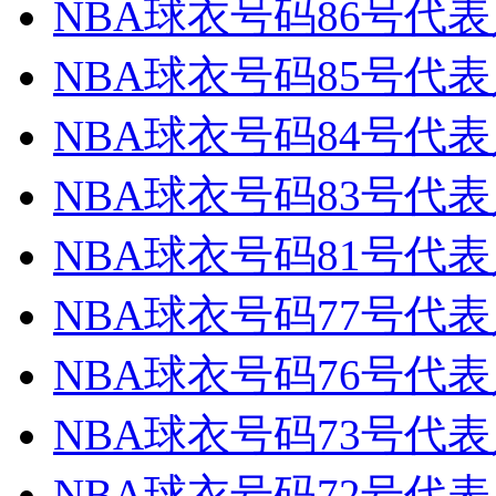
NBA球衣号码86号代
NBA球衣号码85号代
NBA球衣号码84号代
NBA球衣号码83号代
NBA球衣号码81号代
NBA球衣号码77号代
NBA球衣号码76号代
NBA球衣号码73号代
NBA球衣号码72号代