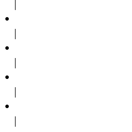
|
买家秀
|
团购
|
加盟批发
|
强强联盟
|