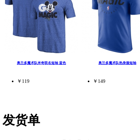
奥兰多魔术队米奇联名短袖 蓝色
奥兰多魔术队热身服短袖
￥119
￥149
发货单