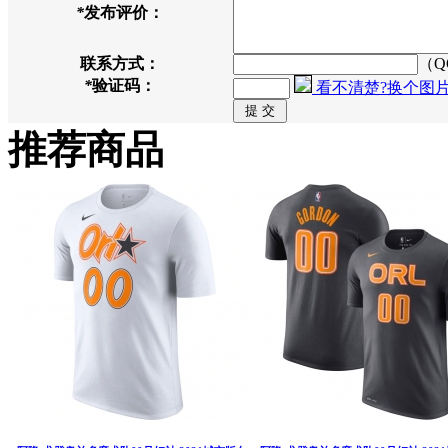
*
发布评价：
联系方式：
（Q
*
验证码：
看不清楚?换个图
推荐商品