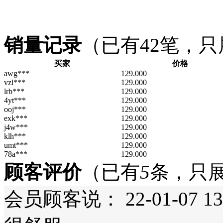
销量记录
（已有
42
笔，只
买家
价格
awg***
129.000
vzl***
129.000
lrb***
129.000
4yt***
129.000
ooj***
129.000
exk***
129.000
j4w***
129.000
klh***
129.000
umt***
129.000
78a***
129.000
顾客评价
（已有
5
条，只
会员顾客
说：
22-01-07 13