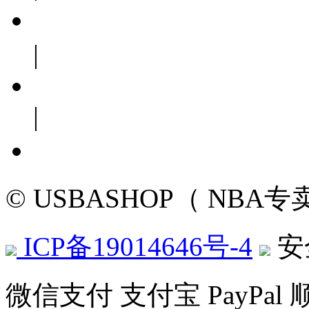
强强联盟
|
English
|
联系我们
© USBASHOP（ NBA专
ICP备19014646号-4
安
微信支付 支付宝 PayPal 顺