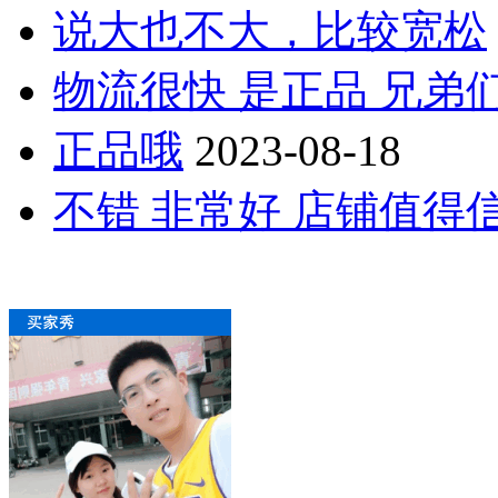
说大也不大，比较宽松
物流很快 是正品 兄弟
正品哦
2023-08-18
不错 非常好 店铺值得