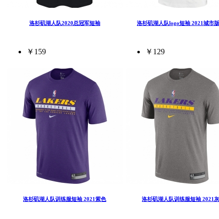
洛杉矶湖人队2020总冠军短袖
洛杉矶湖人队logo短袖 2021城市
￥159
￥129
洛杉矶湖人队训练服短袖 2021紫色
洛杉矶湖人队训练服短袖 2021