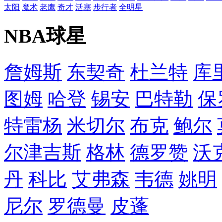
太阳
魔术
老鹰
奇才
活塞
步行者
全明星
NBA球星
詹姆斯
东契奇
杜兰特
库
图姆
哈登
锡安
巴特勒
保
特雷杨
米切尔
布克
鲍尔
尔津吉斯
格林
德罗赞
沃
丹
科比
艾弗森
韦德
姚明
尼尔
罗德曼
皮蓬