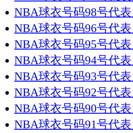
NBA球衣号码98号代
NBA球衣号码96号代
NBA球衣号码95号代
NBA球衣号码94号代
NBA球衣号码93号代
NBA球衣号码92号代
NBA球衣号码90号代
NBA球衣号码91号代