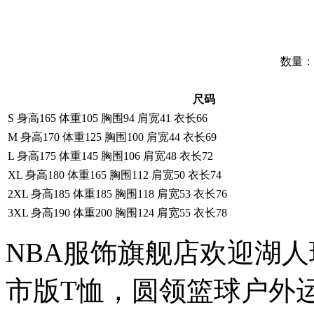
数量：
尺码
S 身高165 体重105 胸围94 肩宽41 衣长66
M 身高170 体重125 胸围100 肩宽44 衣长69
L 身高175 体重145 胸围106 肩宽48 衣长72
XL 身高180 体重165 胸围112 肩宽50 衣长74
2XL 身高185 体重185 胸围118 肩宽53 衣长76
3XL 身高190 体重200 胸围124 肩宽55 衣长78
NBA服饰旗舰店欢迎湖人
市版T恤，圆领篮球户外