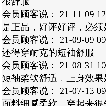
很舒服
会员顾客
说：
21-11-09 12
是正品，好评好评，必须
会员顾客
说：
21-09-09 09
还得穿耐克的短袖舒服
会员顾客
说：
21-08-31 10
短袖柔软舒适，上身效果
会员顾客
说：
21-07-13 09
面料细腻柔软，穿起来很