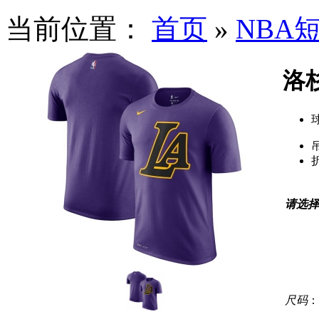
当前位置：
首页
»
NBA
洛杉
请选
尺码
：