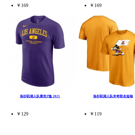
￥169
￥169
洛杉矶湖人队紫色T恤 2021
洛杉矶湖人队米奇联名短袖
￥129
￥119