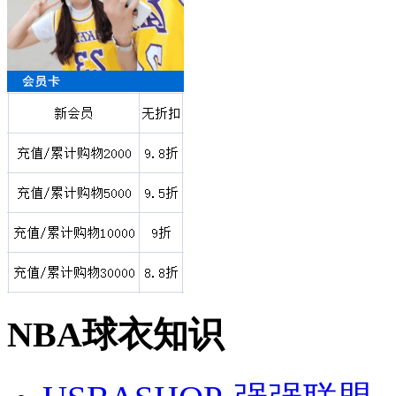
NBA球衣知识