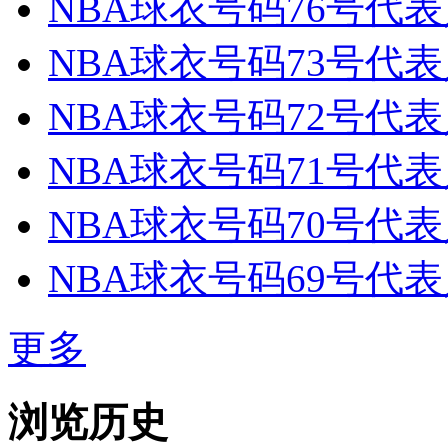
NBA球衣号码76号代
NBA球衣号码73号代
NBA球衣号码72号代
NBA球衣号码71号代
NBA球衣号码70号代
NBA球衣号码69号代
更多
浏览历史