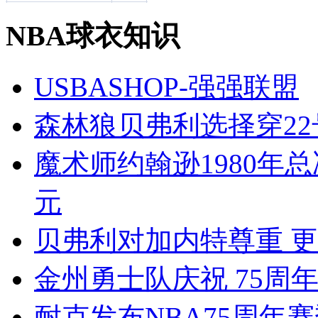
NBA球衣知识
USBASHOP-强强联盟
森林狼贝弗利选择穿22
魔术师约翰逊1980年总
元
贝弗利对加内特尊重 更
金州勇士队庆祝 75周
耐克发布NBA75周年