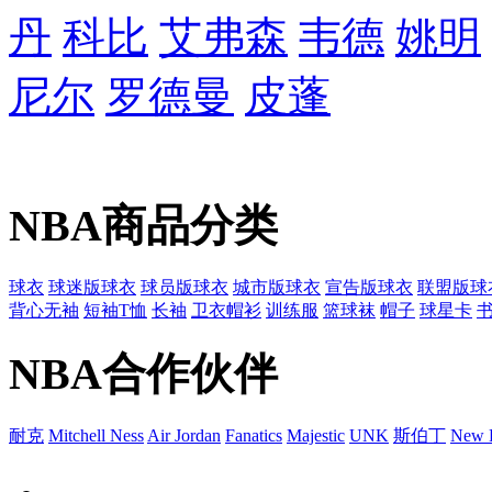
丹
科比
艾弗森
韦德
姚明
尼尔
罗德曼
皮蓬
NBA商品分类
球衣
球迷版球衣
球员版球衣
城市版球衣
宣告版球衣
联盟版球
背心无袖
短袖T恤
长袖
卫衣帽衫
训练服
篮球袜
帽子
球星卡
NBA合作伙伴
耐克
Mitchell Ness
Air Jordan
Fanatics
Majestic
UNK
斯伯丁
New 