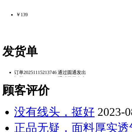
￥139
发货单
订单
20251115213746
通过
圆通
发出
订单
20250422229479
通过
天天
发出
订单
20250422228828
通过
申通
发出
顾客评价
订单
20250418230421
通过
圆通
发出
订单
20250418235717
通过
圆通
发出
订单
20250418234828
通过
圆通
发出
没有线头，挺好
2023-0
订单
20250418239988
通过
顺丰
发出
订单
20250418232285
通过
圆通
发出
订单
20250418236435
通过
圆通
发出
正品无疑，面料厚实透