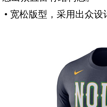
• 宽松版型，采用出众