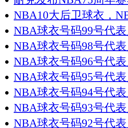
NBA10大后卫球衣，
NBA球衣号码99号代
NBA球衣号码98号代
NBA球衣号码96号代
NBA球衣号码95号代
NBA球衣号码94号代
NBA球衣号码93号代
NBA球衣号码92号代