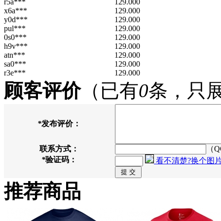
r5a***
129.000
x6a***
129.000
y0d***
129.000
pul***
129.000
0s0***
129.000
h9v***
129.000
atn***
129.000
sa0***
129.000
r3e***
129.000
顾客评价
（已有
0
条，只
*
发布评价：
联系方式：
（Q
*
验证码：
看不清楚?换个图
推荐商品