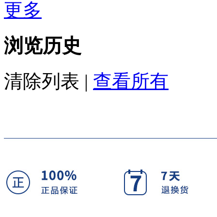
更多
浏览历史
清除列表
|
查看所有