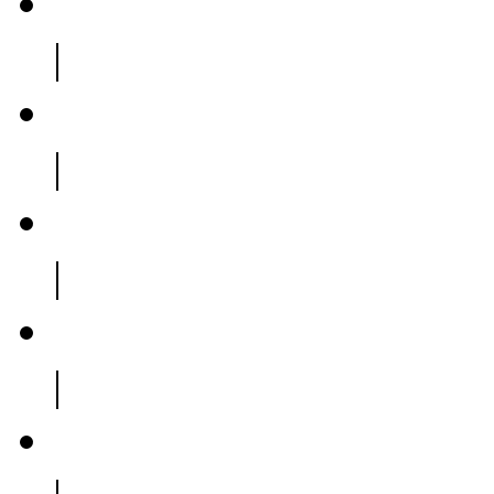
购买指南
|
会员卡
|
优惠券
|
买家秀
|
团购