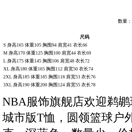
数量：
尺码
S 身高165 体重105 胸围94 肩宽41 衣长66
M 身高170 体重125 胸围100 肩宽44 衣长69
L 身高175 体重145 胸围106 肩宽48 衣长72
XL 身高180 体重165 胸围112 肩宽50 衣长74
2XL 身高185 体重185 胸围118 肩宽53 衣长76
3XL 身高190 体重200 胸围124 肩宽55 衣长78
NBA服饰旗舰店欢迎鹈鹕
城市版T恤，圆领篮球户