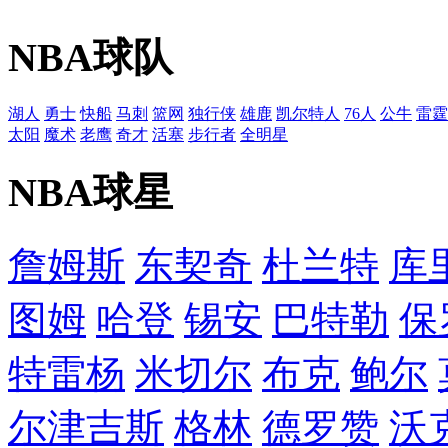
NBA球队
湖人
勇士
快船
马刺
篮网
独行侠
雄鹿
凯尔特人
76人
公牛
雷霆
太阳
魔术
老鹰
奇才
活塞
步行者
全明星
NBA球星
詹姆斯
东契奇
杜兰特
库
图姆
哈登
锡安
巴特勒
保
特雷杨
米切尔
布克
鲍尔
尔津吉斯
格林
德罗赞
沃