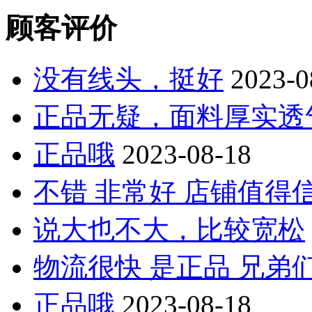
订单
20250422229479
通过
天天
发出
订单
20250422228828
通过
申通
发出
顾客评价
订单
20250418230421
通过
圆通
发出
订单
20250418235717
通过
圆通
发出
订单
20250418234828
通过
圆通
发出
没有线头，挺好
2023-0
订单
20250418239988
通过
顺丰
发出
订单
20250418232285
通过
圆通
发出
订单
20250418236435
通过
圆通
发出
正品无疑，面料厚实透
正品哦
2023-08-18
不错 非常好 店铺值得
说大也不大，比较宽松
物流很快 是正品 兄弟
正品哦
2023-08-18