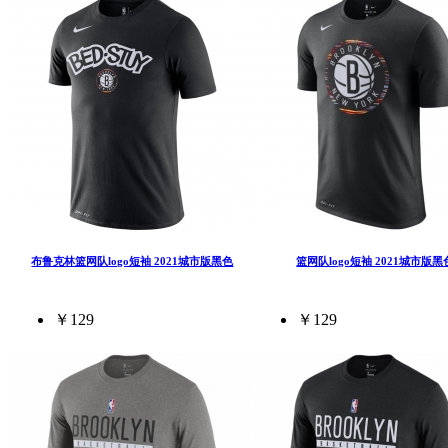
布鲁克林篮网队logo短袖 2021城市版黑色
篮网队logo短袖 2021城市版黑
￥129
￥129