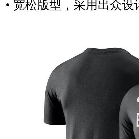
• 宽松版型，采用出众