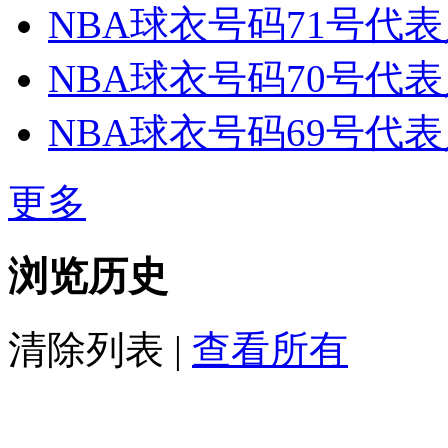
NBA球衣号码71号代
NBA球衣号码70号代
NBA球衣号码69号代
更多
浏览历史
清除列表
|
查看所有