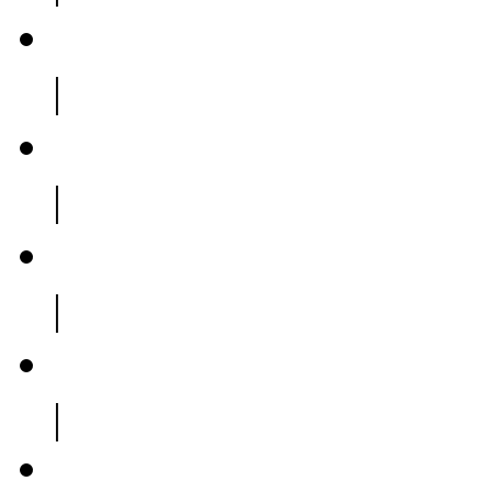
买家秀
|
团购
|
加盟批发
|
强强联盟
|
English