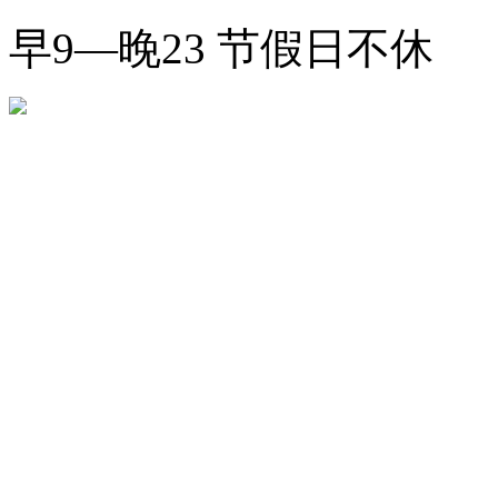
早9—晚23 节假日不休