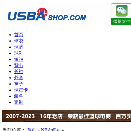
首页
球衣
球裤
球鞋
短袖
背心
长袖
外套
袜子
球星卡
装备
定制
当前位置：
首页
»
NBA短袖
»