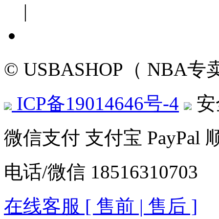
|
联系我们
© USBASHOP（ NBA专
ICP备19014646号-4
安
微信支付 支付宝 PayPal 顺
电话/微信 18516310703
在线客服 [ 售前 | 售后 ]