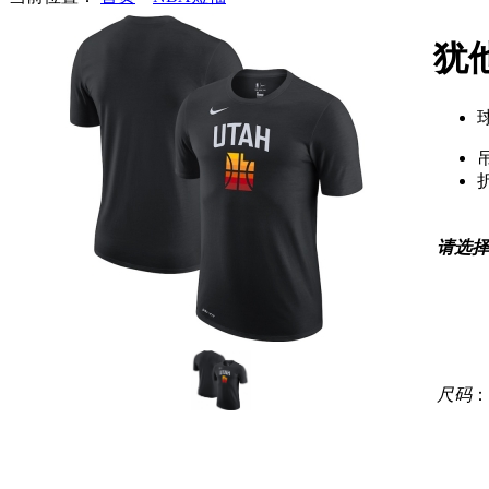
犹他
请选
尺码
：