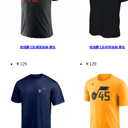
犹他爵士队潮流短袖 黑色
犹他爵士队时尚短袖 黑色
￥129
￥129