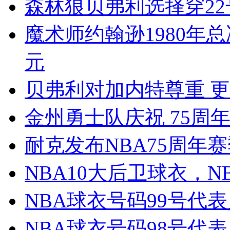
森林狼贝弗利选择穿22
魔术师约翰逊1980年总
元
贝弗利对加内特尊重 更
金州勇士队庆祝 75周
耐克发布NBA75周年
NBA10大后卫球衣，
NBA球衣号码99号代
NBA球衣号码98号代