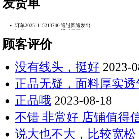
发货单
订单
20251115213746
通过
圆通
发出
订单
20250422229479
通过
天天
发出
订单
20250422228828
通过
申通
发出
顾客评价
订单
20250418230421
通过
圆通
发出
订单
20250418235717
通过
圆通
发出
订单
20250418234828
通过
圆通
发出
没有线头，挺好
2023-0
订单
20250418239988
通过
顺丰
发出
订单
20250418232285
通过
圆通
发出
订单
20250418236435
通过
圆通
发出
正品无疑，面料厚实透
正品哦
2023-08-18
不错 非常好 店铺值得
说大也不大，比较宽松