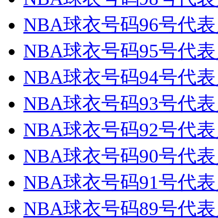
NBA球衣号码96号代
NBA球衣号码95号代
NBA球衣号码94号代
NBA球衣号码93号代
NBA球衣号码92号代
NBA球衣号码90号代
NBA球衣号码91号代
NBA球衣号码89号代