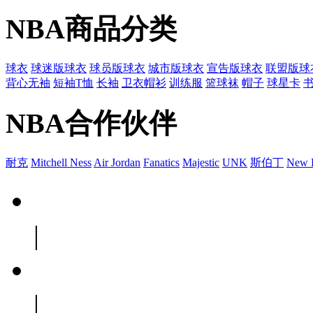
NBA商品分类
球衣
球迷版球衣
球员版球衣
城市版球衣
宣告版球衣
联盟版球
背心无袖
短袖T恤
长袖
卫衣帽衫
训练服
篮球袜
帽子
球星卡
NBA合作伙伴
耐克
Mitchell Ness
Air Jordan
Fanatics
Majestic
UNK
斯伯丁
New 
购买指南
|
会员卡
|