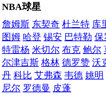
NBA球星
詹姆斯
东契奇
杜兰特
库
图姆
哈登
锡安
巴特勒
保
特雷杨
米切尔
布克
鲍尔
尔津吉斯
格林
德罗赞
沃
丹
科比
艾弗森
韦德
姚明
尼尔
罗德曼
皮蓬