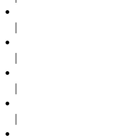
优惠券
|
买家秀
|
团购
|
加盟批发
|
强强联盟