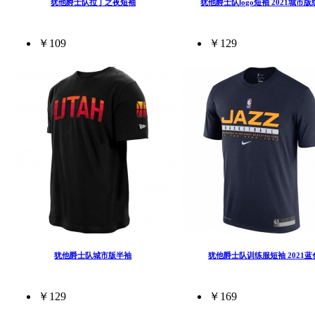
犹他爵士队拉丁之夜短袖
犹他爵士队logo短袖 2021城市
￥109
￥129
犹他爵士队城市版半袖
犹他爵士队训练服短袖 2021蓝
￥129
￥169