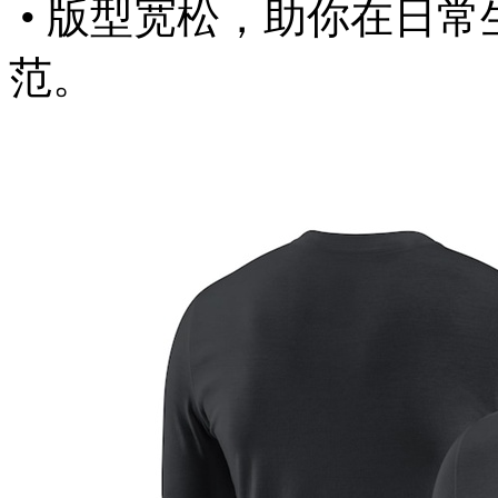
• 版型宽松，助你在日
范。