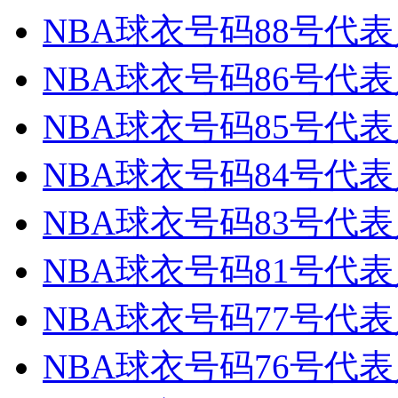
NBA球衣号码88号代
NBA球衣号码86号代
NBA球衣号码85号代
NBA球衣号码84号代
NBA球衣号码83号代
NBA球衣号码81号代
NBA球衣号码77号代
NBA球衣号码76号代