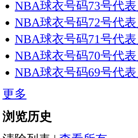
NBA球衣号码73号代
NBA球衣号码72号代
NBA球衣号码71号代
NBA球衣号码70号代
NBA球衣号码69号代
更多
浏览历史