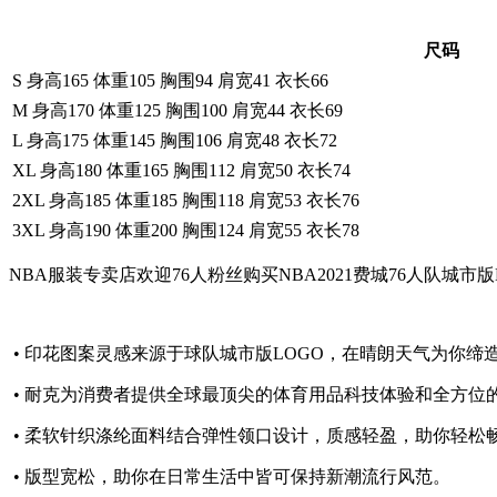
尺码
S 身高165 体重105 胸围94 肩宽41 衣长66
M 身高170 体重125 胸围100 肩宽44 衣长69
L 身高175 体重145 胸围106 肩宽48 衣长72
XL 身高180 体重165 胸围112 肩宽50 衣长74
2XL 身高185 体重185 胸围118 肩宽53 衣长76
3XL 身高190 体重200 胸围124 肩宽55 衣长78
NBA服装专卖店欢迎76人粉丝购买NBA2021费城76人队
• 印花图案灵感来源于球队城市版LOGO，在晴朗天气为你缔
• 耐克为消费者提供全球最顶尖的体育用品科技体验和全方位
• 柔软针织涤纶面料结合弹性领口设计，质感轻盈，助你轻松
• 版型宽松，助你在日常生活中皆可保持新潮流行风范。