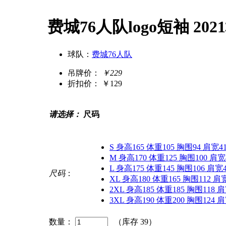
费城76人队logo短袖 20
球队：
费城76人队
吊牌价：
￥229
折扣价：
￥129
请选择：
尺码
S 身高165 体重105 胸围94 肩宽4
M 身高170 体重125 胸围100 肩宽
L 身高175 体重145 胸围106 肩宽
尺码
：
XL 身高180 体重165 胸围112 肩
2XL 身高185 体重185 胸围118 
3XL 身高190 体重200 胸围124 
数量：
（库存
39
）