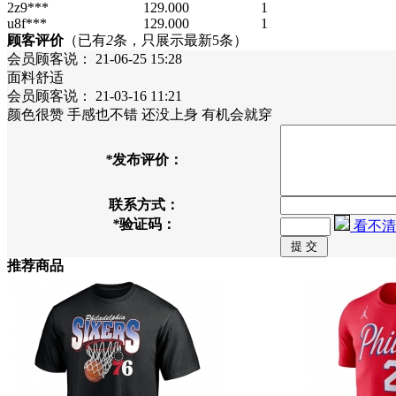
2z9***
129.000
1
u8f***
129.000
1
顾客评价
（已有
2
条，只展示最新5条）
会员顾客
说：
21-06-25 15:28
面料舒适
会员顾客
说：
21-03-16 11:21
颜色很赞 手感也不错 还没上身 有机会就穿
*
发布评价：
联系方式：
*
验证码：
看不清
推荐商品