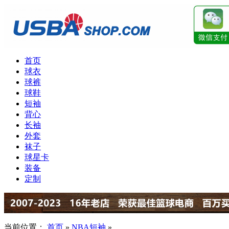
首页
球衣
球裤
球鞋
短袖
背心
长袖
外套
袜子
球星卡
装备
定制
当前位置：
首页
»
NBA短袖
»