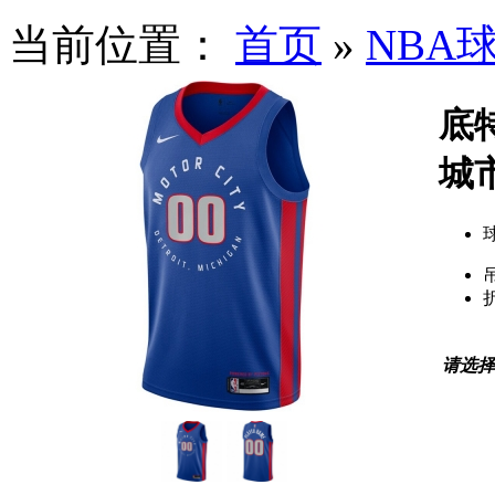
当前位置：
首页
»
NBA
底
城
请选