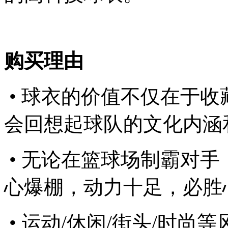
购买理由
• 球衣的价值不仅在于
会回想起球队的文化内涵
• 无论在篮球场制霸对
心爆棚，动力十足，必胜
• 运动/休闲/街头/时