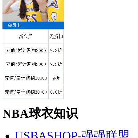
NBA球衣知识
USBASHOP-强强联盟