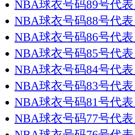
NBA球衣号码89号代
NBA球衣号码88号代
NBA球衣号码86号代
NBA球衣号码85号代
NBA球衣号码84号代
NBA球衣号码83号代
NBA球衣号码81号代
NBA球衣号码77号代
NBA球衣号码76号代