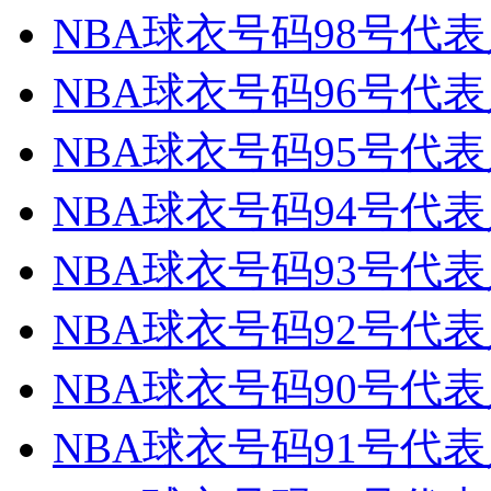
NBA球衣号码98号代
NBA球衣号码96号代
NBA球衣号码95号代
NBA球衣号码94号代
NBA球衣号码93号代
NBA球衣号码92号代
NBA球衣号码90号代
NBA球衣号码91号代