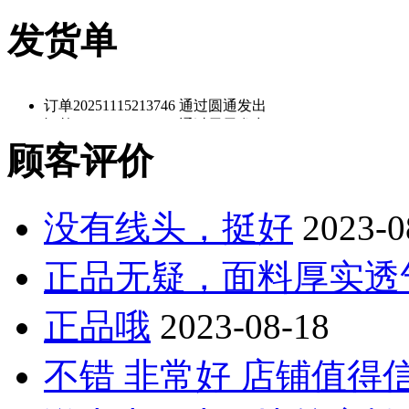
发货单
订单
20251115213746
通过
圆通
发出
订单
20250422229479
通过
天天
发出
订单
20250422228828
通过
申通
发出
顾客评价
订单
20250418230421
通过
圆通
发出
订单
20250418235717
通过
圆通
发出
订单
20250418234828
通过
圆通
发出
没有线头，挺好
2023-0
订单
20250418239988
通过
顺丰
发出
订单
20250418232285
通过
圆通
发出
订单
20250418236435
通过
圆通
发出
正品无疑，面料厚实透
正品哦
2023-08-18
不错 非常好 店铺值得