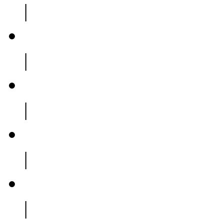
|
优惠券
|
买家秀
|
团购
|
加盟批发
|