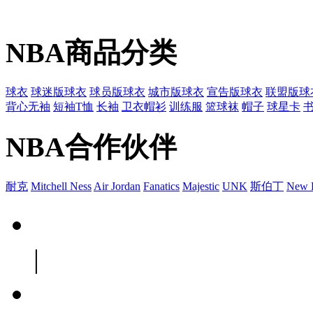
NBA商品分类
球衣
球迷版球衣
球员版球衣
城市版球衣
宣告版球衣
联盟版球
背心无袖
短袖T恤
长袖
卫衣帽衫
训练服
篮球袜
帽子
球星卡
NBA合作伙伴
耐克
Mitchell Ness
Air Jordan
Fanatics
Majestic
UNK
斯伯丁
New 
购买指南
|
会员卡