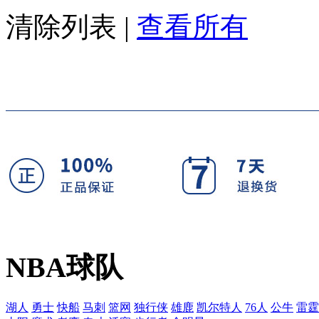
清除列表
|
查看所有
NBA球队
湖人
勇士
快船
马刺
篮网
独行侠
雄鹿
凯尔特人
76人
公牛
雷霆