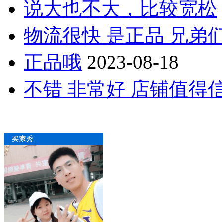
说大也不大，比较宽松
物流很快 是正品 兄弟
正品哦
2023-08-18
不错 非常好 店铺值得