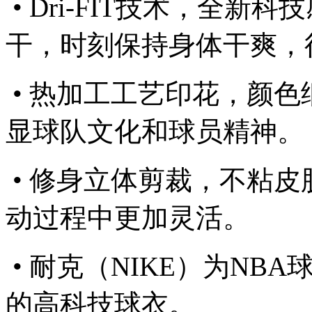
• Dri-FIT技术，全
干，时刻保持身体干爽，
• 热加工工艺印花，颜
显球队文化和球员精神。
• 修身立体剪裁，不粘
动过程中更加灵活。
• 耐克（NIKE）为N
的高科技球衣。