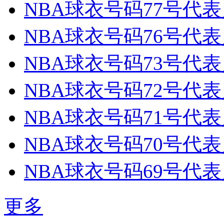
NBA球衣号码77号代
NBA球衣号码76号代
NBA球衣号码73号代
NBA球衣号码72号代
NBA球衣号码71号代
NBA球衣号码70号代
NBA球衣号码69号代
更多