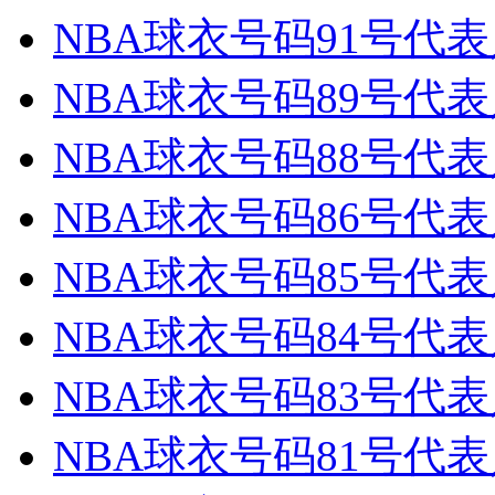
NBA球衣号码91号代
NBA球衣号码89号代
NBA球衣号码88号代
NBA球衣号码86号代
NBA球衣号码85号代
NBA球衣号码84号代
NBA球衣号码83号代
NBA球衣号码81号代