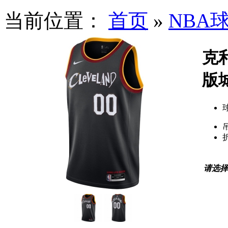
当前位置：
首页
»
NBA
克
版
请选