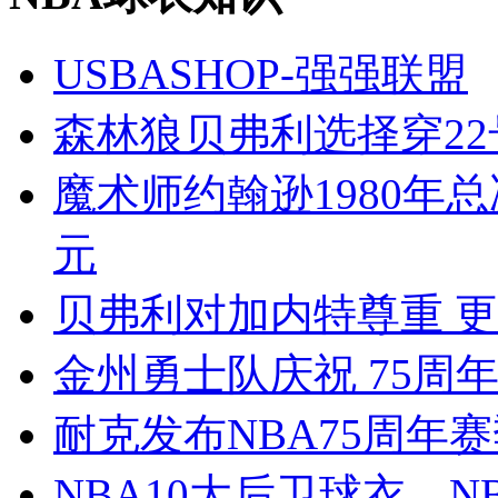
USBASHOP-强强联盟
森林狼贝弗利选择穿22
魔术师约翰逊1980年总
元
贝弗利对加内特尊重 更
金州勇士队庆祝 75周
耐克发布NBA75周年
NBA10大后卫球衣，