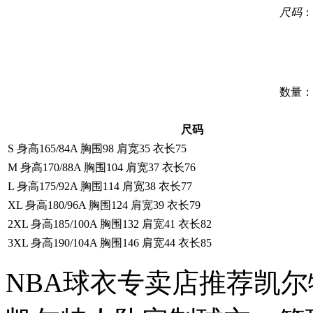
尺码
：
数量：
尺码
S 身高165/84A 胸围98 肩宽35 衣长75
M 身高170/88A 胸围104 肩宽37 衣长76
L 身高175/92A 胸围114 肩宽38 衣长77
XL 身高180/96A 胸围124 肩宽39 衣长79
2XL 身高185/100A 胸围132 肩宽41 衣长82
3XL 身高190/104A 胸围146 肩宽44 衣长85
NBA球衣专卖店推荐凯尔特