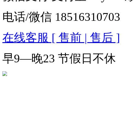
电话/微信 18516310703
在线客服 [ 售前 | 售后 ]
早9—晚23 节假日不休