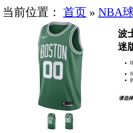
当前位置：
首页
»
NBA
波
迷
请选