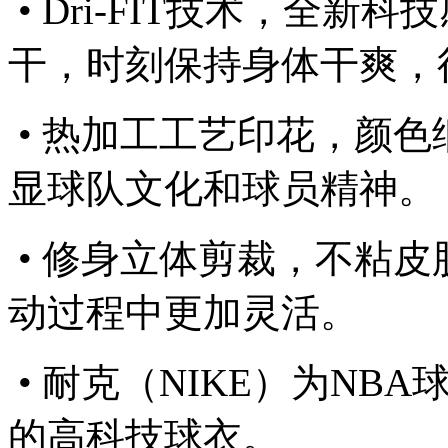
• Dri-FIT技术，全
干，时刻保持身体干爽，
• 热加工工艺印花，颜
显球队文化和球员精神。
• 修身立体剪裁，不粘
动过程中更加灵活。
• 耐克（NIKE）为N
的高科技球衣。