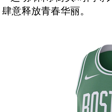
肆意释放青春华丽。