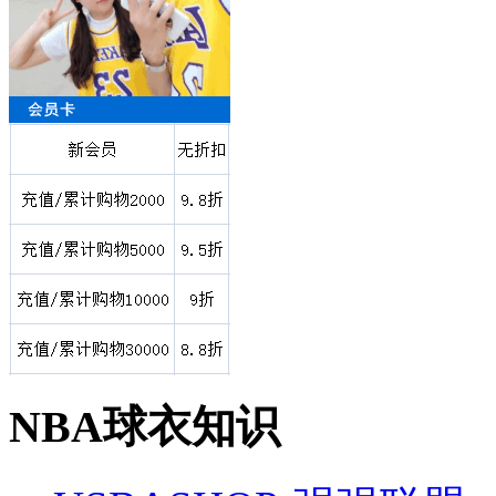
NBA球衣知识