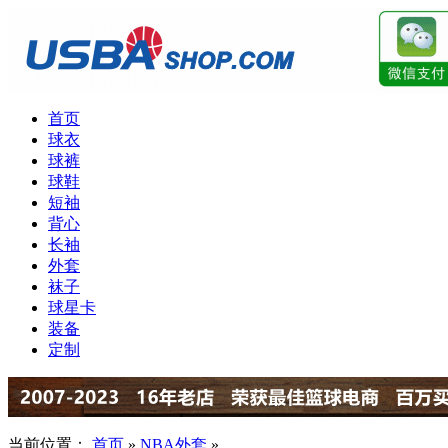
首页
球衣
球裤
球鞋
短袖
背心
长袖
外套
袜子
球星卡
装备
定制
当前位置：
首页
»
NBA外套
»