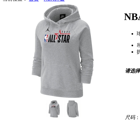
NB
请选
尺码
：