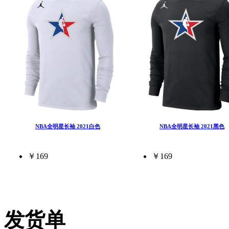
NBA全明星长袖 2021白色
NBA全明星长袖 2021黑色
￥169
￥169
发货单