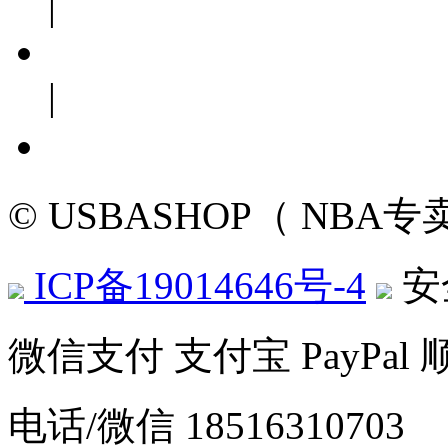
|
English
|
联系我们
© USBASHOP（ NBA专
ICP备19014646号-4
安
微信支付 支付宝 PayPal 顺
电话/微信 18516310703