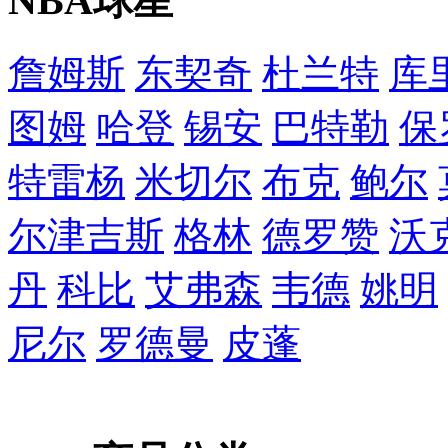
NBA球星
詹姆斯
东契奇
杜兰特
库
图姆
哈登
锡安
巴特勒
保
特雷杨
米切尔
布克
鲍尔
尔津吉斯
格林
德罗赞
沃
丹
科比
艾弗森
韦德
姚明
尼尔
罗德曼
皮蓬