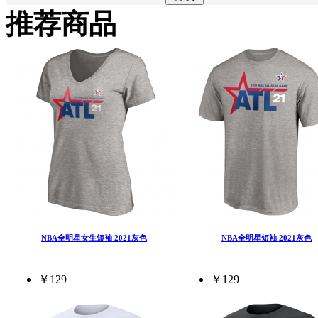
推荐商品
NBA全明星女生短袖 2021灰色
NBA全明星短袖 2021灰色
￥129
￥129