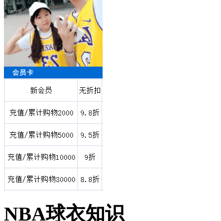
NBA球衣知识