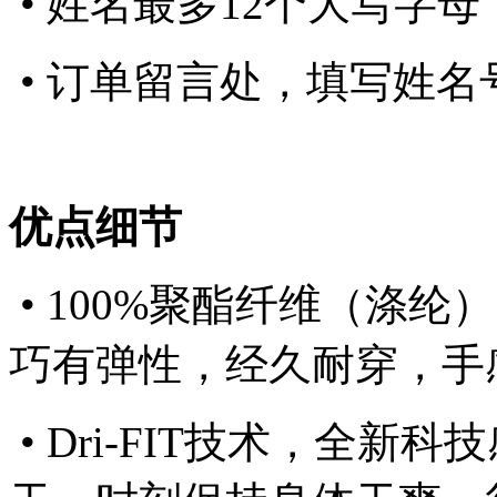
• 姓名最多12个大写字
• 订单留言处，填写姓名
优点细节
• 100%聚酯纤维（涤
巧有弹性，经久耐穿，手
• Dri-FIT技术，全