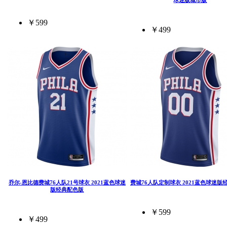
￥599
￥499
乔尔-恩比德费城76人队21号球衣 2021蓝色球迷
费城76人队定制球衣 2021蓝色球迷版
版经典配色版
￥599
￥499