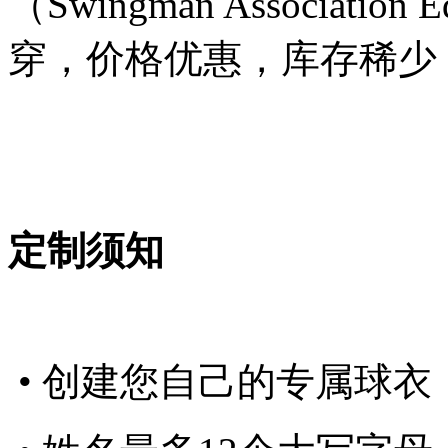
（Swingman Associat
穿，价格优惠，库存稀少
定制须知
• 创建您自己的专属球