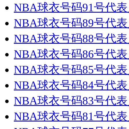
NBA球衣号码91号代
NBA球衣号码89号代
NBA球衣号码88号代
NBA球衣号码86号代
NBA球衣号码85号代
NBA球衣号码84号代
NBA球衣号码83号代
NBA球衣号码81号代