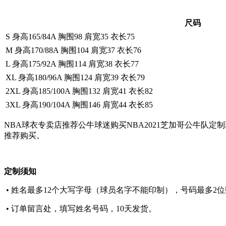
尺码
S 身高165/84A 胸围98 肩宽35 衣长75
M 身高170/88A 胸围104 肩宽37 衣长76
L 身高175/92A 胸围114 肩宽38 衣长77
XL 身高180/96A 胸围124 肩宽39 衣长79
2XL 身高185/100A 胸围132 肩宽41 衣长82
3XL 身高190/104A 胸围146 肩宽44 衣长85
NBA球衣专卖店推荐公牛球迷购买NBA2021芝加哥公牛队定制球衣
推荐购买。
定制须知
• 姓名最多12个大写字母（球员名字不能印制），号码最多2
• 订单留言处，填写姓名号码，10天发货。