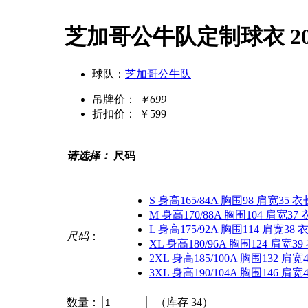
芝加哥公牛队定制球衣 2
球队：
芝加哥公牛队
吊牌价：
￥699
折扣价：
￥599
请选择：
尺码
S 身高165/84A 胸围98 肩宽35 衣
M 身高170/88A 胸围104 肩宽37 
L 身高175/92A 胸围114 肩宽38 
尺码
：
XL 身高180/96A 胸围124 肩宽39
2XL 身高185/100A 胸围132 肩宽
3XL 身高190/104A 胸围146 肩宽
数量：
（库存
34
）