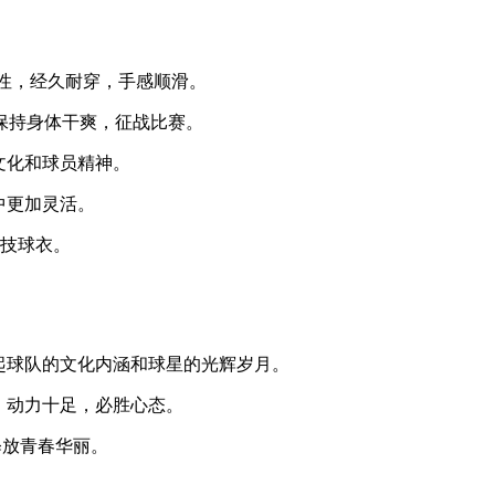
弹性，经久耐穿，手感顺滑。
刻保持身体干爽，征战比赛。
文化和球员精神。
中更加灵活。
科技球衣。
起球队的文化内涵和球星的光辉岁月。
，动力十足，必胜心态。
释放青春华丽。