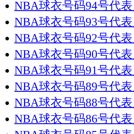
NBA球衣号码94号代
NBA球衣号码93号代
NBA球衣号码92号代
NBA球衣号码90号代
NBA球衣号码91号代
NBA球衣号码89号代
NBA球衣号码88号代
NBA球衣号码86号代