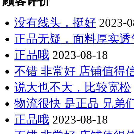
顾客评价
订单
20250418230421
通过
圆通
发出
订单
20250418235717
通过
圆通
发出
订单
20250418234828
通过
圆通
发出
没有线头，挺好
2023-0
订单
20250418239988
通过
顺丰
发出
订单
20250418232285
通过
圆通
发出
订单
20250418236435
通过
圆通
发出
正品无疑，面料厚实透
正品哦
2023-08-18
不错 非常好 店铺值得
说大也不大，比较宽松
物流很快 是正品 兄弟
正品哦
2023-08-18