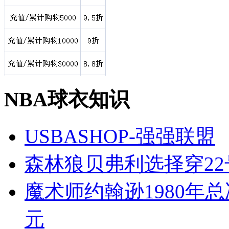
NBA球衣知识
USBASHOP-强强联盟
森林狼贝弗利选择穿22
魔术师约翰逊1980年总
元