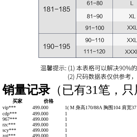
销量记录
（已有
31
笔，只
买家
价格
vip***
499.000
1
( M 身高170/88A 胸围104 肩宽37
cdp***
499.000
1
967***
499.000
1
rzc***
499.000
1
scy***
499.000
1
zqi***
499.000
1