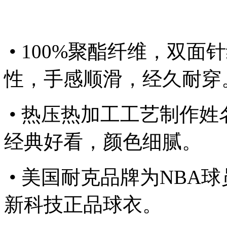
• 100%聚酯纤维，双
性，手感顺滑，经久耐穿
• 热压热加工工艺制作姓名
经典好看，颜色细腻。
• 美国耐克品牌为NBA
新科技正品球衣。