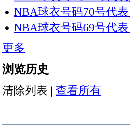
NBA球衣号码70号代
NBA球衣号码69号代
更多
浏览历史
清除列表
|
查看所有