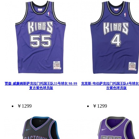
贾森-威廉姆斯萨克拉门托国王队55号球衣 98-99
克里斯-韦伯萨克拉门托国王队4号球衣 9
复古紫色球员版
古紫色球员版
￥1299
￥1299