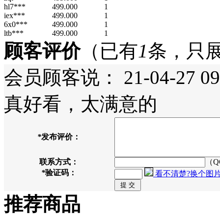
hl7***
499.000
1
iex***
499.000
1
6x0***
499.000
1
ltb***
499.000
1
顾客评价
（已有
1
条，只
会员顾客
说：
21-04-27 09
真好看，太满意的
*
发布评价：
联系方式：
（Q
*
验证码：
看不清楚?换个图
推荐商品