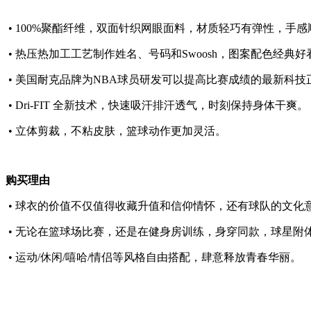
• 100%聚酯纤维，双面针织网眼面料，材质轻巧有弹性，手
• 热压热加工工艺制作姓名、号码和Swoosh，图案配色经典
• 美国耐克品牌为NBA球员研发可以提高比赛成绩的最新科技
• Dri-FIT 全新技术，快速吸汗排汗透气，时刻保持身体干爽。
• 立体剪裁，不粘皮肤，篮球动作更加灵活。
购买理由
• 球衣的价值不仅值得收藏升值和信仰情怀，还有球队的文化
• 无论在篮球场比赛，还是在健身房训练，身穿同款，球星附
• 运动/休闲/嘻哈/情侣等风格自由搭配，肆意释放青春华丽。