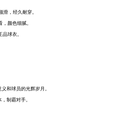
感顺滑，经久耐穿。
好看，颜色细腻。
正品球衣。
意义和球员的光辉岁月。
体，制霸对手。