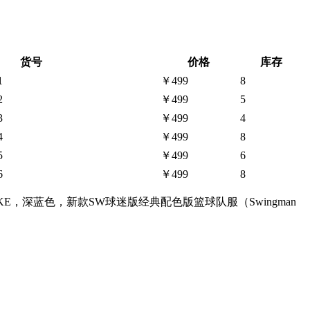
货号
价格
库存
1
￥499
8
2
￥499
5
3
￥499
4
4
￥499
8
5
￥499
6
6
￥499
8
耐克NIKE，深蓝色，新款SW球迷版经典配色版篮球队服（Swingman