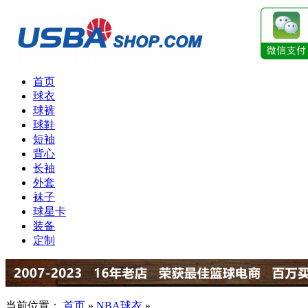
首页
球衣
球裤
球鞋
短袖
背心
长袖
外套
袜子
球星卡
装备
定制
当前位置：
首页
»
NBA球衣
»