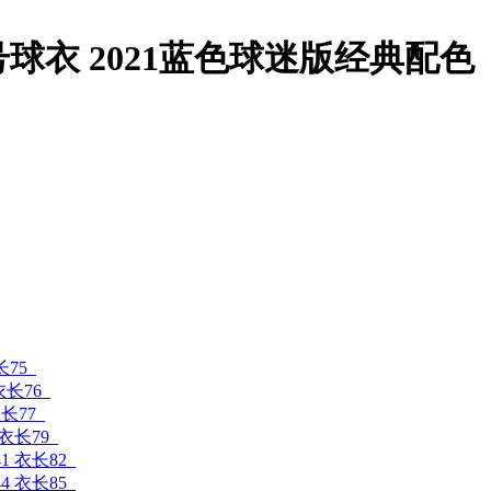
球衣 2021蓝色球迷版经典配色
长75
衣长76
衣长77
 衣长79
41 衣长82
44 衣长85