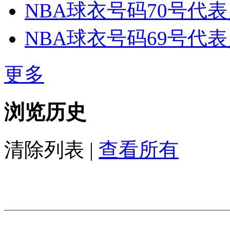
NBA球衣号码70号代
NBA球衣号码69号代
更多
浏览历史
清除列表
|
查看所有