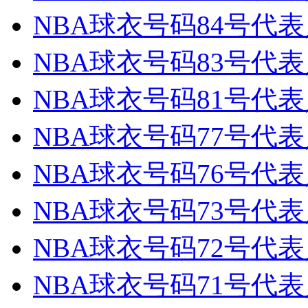
NBA球衣号码84号代
NBA球衣号码83号代
NBA球衣号码81号代
NBA球衣号码77号代
NBA球衣号码76号代
NBA球衣号码73号代
NBA球衣号码72号代
NBA球衣号码71号代