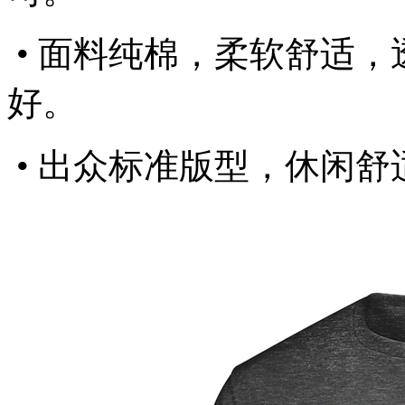
• 面料纯棉，柔软舒适
好。
• 出众标准版型，休闲