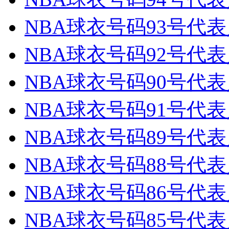
NBA球衣号码93号代
NBA球衣号码92号代
NBA球衣号码90号代
NBA球衣号码91号代
NBA球衣号码89号代
NBA球衣号码88号代
NBA球衣号码86号代
NBA球衣号码85号代