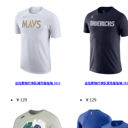
达拉斯独行侠队城市版短袖 2021
达拉斯独行侠队宣告版短袖 202
￥129
￥129