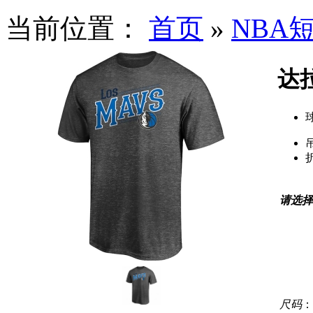
当前位置：
首页
»
NBA
达
请选
尺码
：