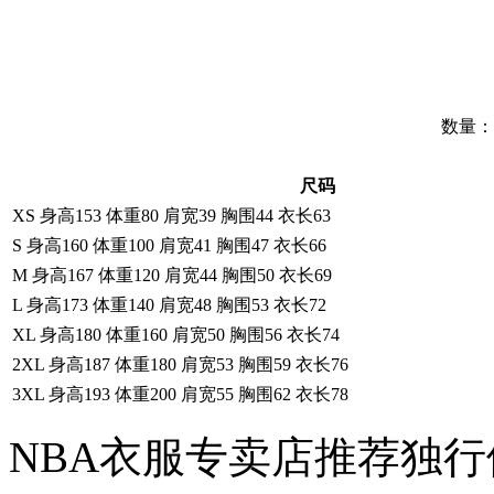
数量：
尺码
XS 身高153 体重80 肩宽39 胸围44 衣长63
S 身高160 体重100 肩宽41 胸围47 衣长66
M 身高167 体重120 肩宽44 胸围50 衣长69
L 身高173 体重140 肩宽48 胸围53 衣长72
XL 身高180 体重160 肩宽50 胸围56 衣长74
2XL 身高187 体重180 肩宽53 胸围59 衣长76
3XL 身高193 体重200 肩宽55 胸围62 衣长78
NBA衣服专卖店推荐独行侠（D