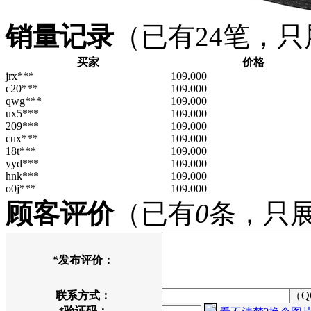
销量记录
（已有
24
笔，只
买家
价格
jrx***
109.000
c20***
109.000
qwg***
109.000
ux5***
109.000
209***
109.000
cux***
109.000
18t***
109.000
yyd***
109.000
hnk***
109.000
o0j***
109.000
顾客评价
（已有
0
条，只
*
发布评价：
联系方式：
（Q
*
验证码：