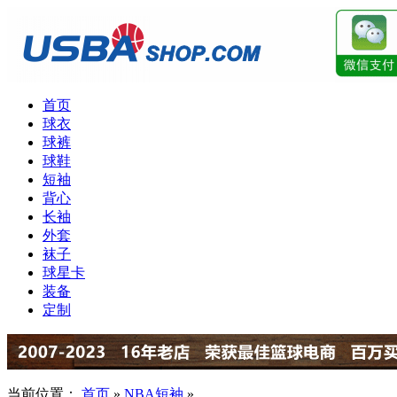
首页
球衣
球裤
球鞋
短袖
背心
长袖
外套
袜子
球星卡
装备
定制
当前位置：
首页
»
NBA短袖
»