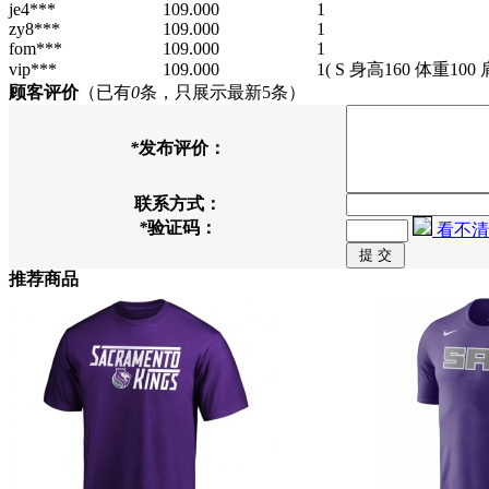
je4***
109.000
1
zy8***
109.000
1
fom***
109.000
1
vip***
109.000
1
( S 身高160 体重100
顾客评价
（已有
0
条，只展示最新5条）
*
发布评价：
联系方式：
*
验证码：
看不清
推荐商品