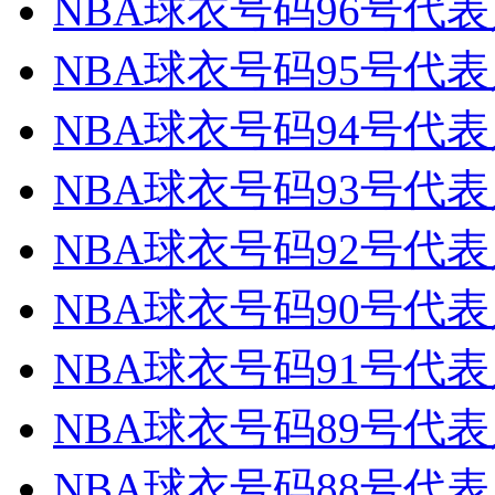
NBA球衣号码96号代
NBA球衣号码95号代
NBA球衣号码94号代
NBA球衣号码93号代
NBA球衣号码92号代
NBA球衣号码90号代
NBA球衣号码91号代
NBA球衣号码89号代
NBA球衣号码88号代