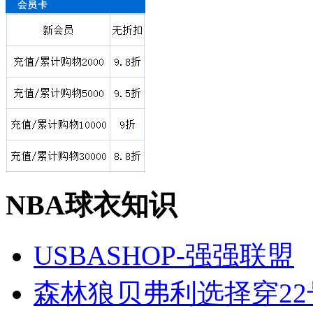
NBA球衣知识
USBASHOP-强强联盟
森林狼贝弗利选择穿22