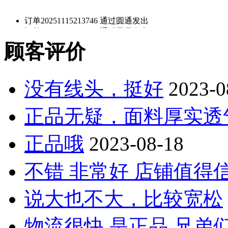
订单
20251115213746
通过
圆通
发出
订单
20250422229479
通过
天天
发出
订单
20250422228828
通过
申通
发出
顾客评价
订单
20250418230421
通过
圆通
发出
订单
20250418235717
通过
圆通
发出
订单
20250418234828
通过
圆通
发出
没有线头，挺好
2023-0
订单
20250418239988
通过
顺丰
发出
订单
20250418232285
通过
圆通
发出
订单
20250418236435
通过
圆通
发出
正品无疑，面料厚实透
正品哦
2023-08-18
不错 非常好 店铺值得
说大也不大，比较宽松
物流很快 是正品 兄弟