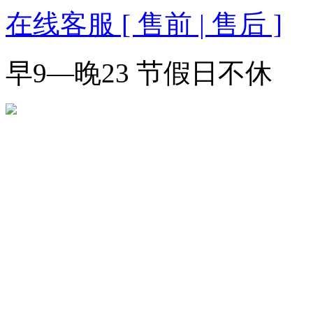
在线客服 [ 售前 | 售后 ]
早9—晚23 节假日不休