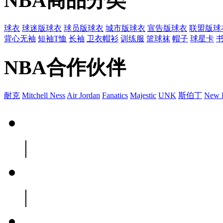
NBA商品分类
球衣
球迷版球衣
球员版球衣
城市版球衣
宣告版球衣
联盟版球
背心无袖
短袖T恤
长袖
卫衣帽衫
训练服
篮球袜
帽子
球星卡
NBA合作伙伴
耐克
Mitchell Ness
Air Jordan
Fanatics
Majestic
UNK
斯伯丁
New 
购买指南
|
会员卡
|
优惠券