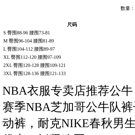
数量：
尺码
S 臀围88-96 腰围73-81
M 臀围96-104 腰围81-89
L 臀围104-112 腰围89-97
XL 臀围112-120 腰围97-109
2XL 臀围120-128 腰围109-121
3XL 臀围128-136 腰围121-133
NBA衣服专卖店推荐公牛（Ch
赛季NBA芝加哥公牛队
动裤，耐克NIKE春秋男