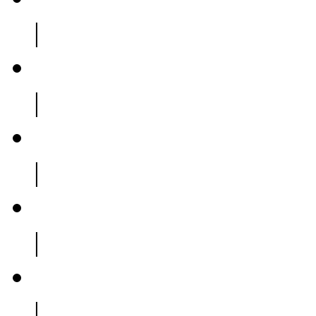
|
买家秀
|
团购
|
加盟批发
|
强强联盟
|