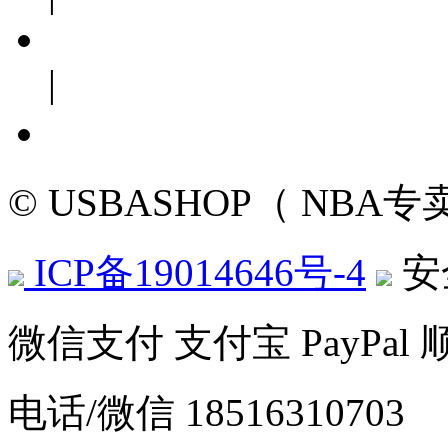
English
|
联系我们
© USBASHOP（ NBA专
ICP备19014646号-4
安
微信支付 支付宝 PayPal 顺
电话/微信 18516310703