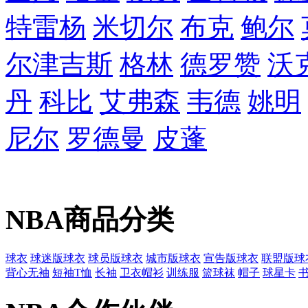
特雷杨
米切尔
布克
鲍尔
尔津吉斯
格林
德罗赞
沃
丹
科比
艾弗森
韦德
姚明
尼尔
罗德曼
皮蓬
NBA商品分类
球衣
球迷版球衣
球员版球衣
城市版球衣
宣告版球衣
联盟版球
背心无袖
短袖T恤
长袖
卫衣帽衫
训练服
篮球袜
帽子
球星卡