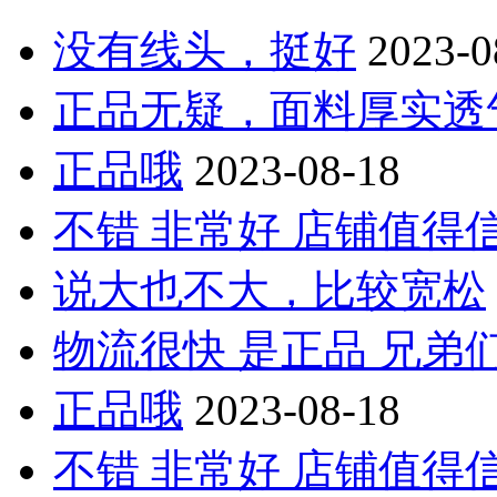
订单
20250418234828
通过
圆通
发出
没有线头，挺好
2023-0
订单
20250418239988
通过
顺丰
发出
订单
20250418232285
通过
圆通
发出
订单
20250418236435
通过
圆通
发出
正品无疑，面料厚实透
正品哦
2023-08-18
不错 非常好 店铺值得
说大也不大，比较宽松
物流很快 是正品 兄弟
正品哦
2023-08-18
不错 非常好 店铺值得