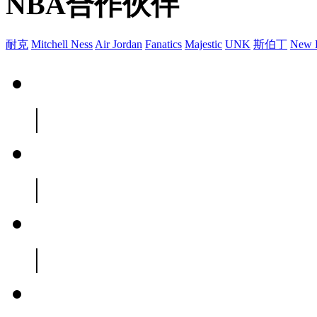
NBA合作伙伴
耐克
Mitchell Ness
Air Jordan
Fanatics
Majestic
UNK
斯伯丁
New 
购买指南
|
会员卡
|
优惠券
|
买家秀