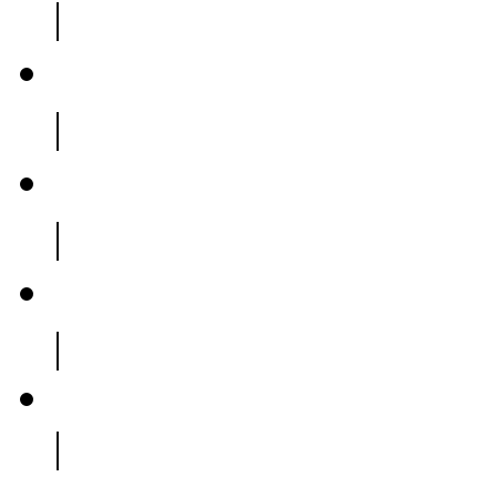
|
团购
|
加盟批发
|
强强联盟
|
English
|