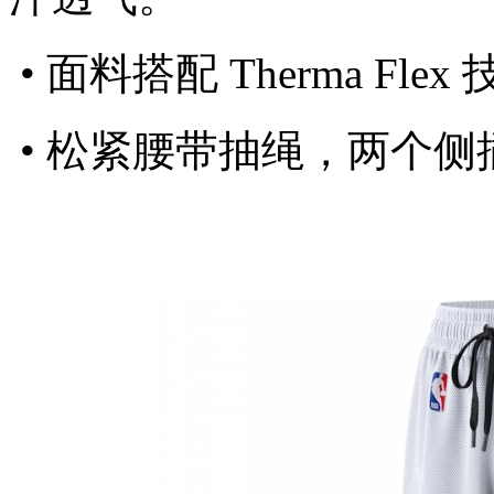
• 面料搭配 Therma F
• 松紧腰带抽绳，两个