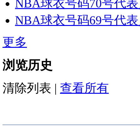
NBA球衣号码70号代
NBA球衣号码69号代
更多
浏览历史
清除列表
|
查看所有