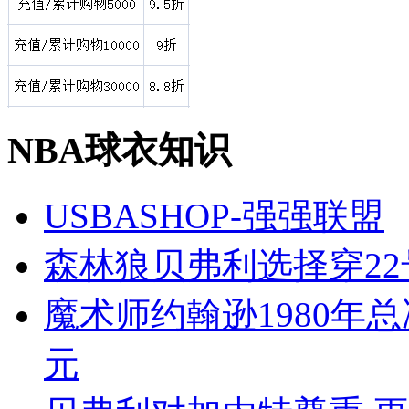
NBA球衣知识
USBASHOP-强强联盟
森林狼贝弗利选择穿22
魔术师约翰逊1980年总
元