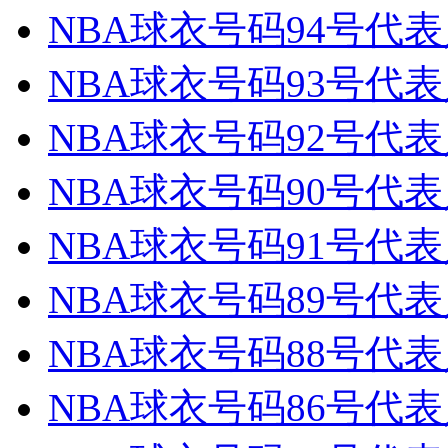
NBA球衣号码94号代
NBA球衣号码93号代
NBA球衣号码92号代
NBA球衣号码90号代
NBA球衣号码91号代
NBA球衣号码89号代
NBA球衣号码88号代
NBA球衣号码86号代