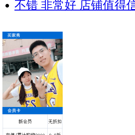
不错 非常好 店铺值得