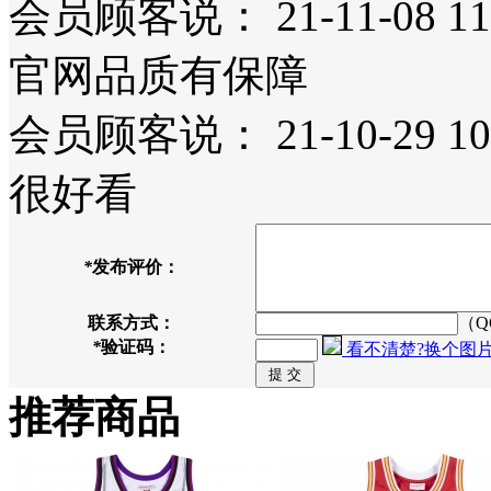
会员顾客
说：
21-11-08 11
官网品质有保障
会员顾客
说：
21-10-29 10
很好看
*
发布评价：
联系方式：
（Q
*
验证码：
看不清楚?换个图
推荐商品