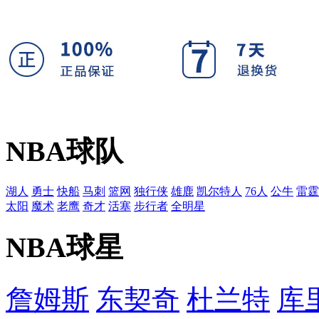
NBA球队
湖人
勇士
快船
马刺
篮网
独行侠
雄鹿
凯尔特人
76人
公牛
雷霆
太阳
魔术
老鹰
奇才
活塞
步行者
全明星
NBA球星
詹姆斯
东契奇
杜兰特
库