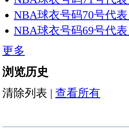
NBA球衣号码70号代
NBA球衣号码69号代
更多
浏览历史
清除列表
|
查看所有