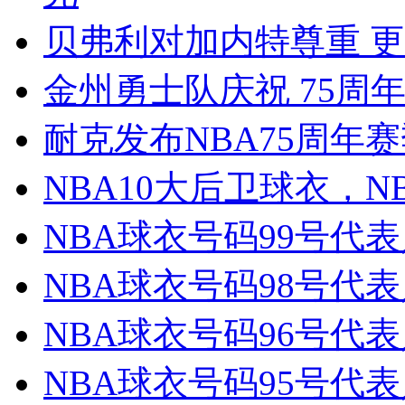
贝弗利对加内特尊重 更
金州勇士队庆祝 75周
耐克发布NBA75周年
NBA10大后卫球衣，
NBA球衣号码99号代
NBA球衣号码98号代
NBA球衣号码96号代
NBA球衣号码95号代