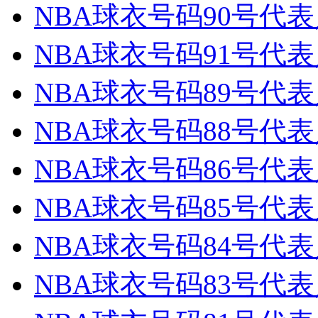
NBA球衣号码90号代
NBA球衣号码91号代
NBA球衣号码89号代
NBA球衣号码88号代
NBA球衣号码86号代
NBA球衣号码85号代
NBA球衣号码84号代
NBA球衣号码83号代