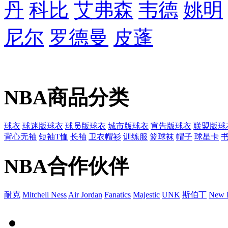
丹
科比
艾弗森
韦德
姚明
尼尔
罗德曼
皮蓬
NBA商品分类
球衣
球迷版球衣
球员版球衣
城市版球衣
宣告版球衣
联盟版球
背心无袖
短袖T恤
长袖
卫衣帽衫
训练服
篮球袜
帽子
球星卡
NBA合作伙伴
耐克
Mitchell Ness
Air Jordan
Fanatics
Majestic
UNK
斯伯丁
New 
购买指南