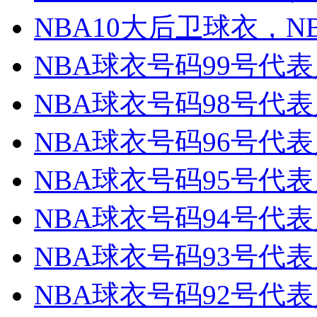
NBA10大后卫球衣，
NBA球衣号码99号代
NBA球衣号码98号代
NBA球衣号码96号代
NBA球衣号码95号代
NBA球衣号码94号代
NBA球衣号码93号代
NBA球衣号码92号代