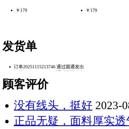
￥179
￥179
发货单
订单
20251115213746
通过
圆通
发出
订单
20250422229479
通过
天天
发出
订单
20250422228828
通过
申通
发出
顾客评价
订单
20250418230421
通过
圆通
发出
订单
20250418235717
通过
圆通
发出
订单
20250418234828
通过
圆通
发出
没有线头，挺好
2023-0
订单
20250418239988
通过
顺丰
发出
订单
20250418232285
通过
圆通
发出
订单
20250418236435
通过
圆通
发出
正品无疑，面料厚实透