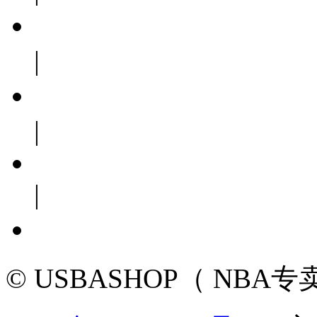
加盟批发
|
强强联盟
|
English
|
联系我们
© USBASHOP（ NBA专