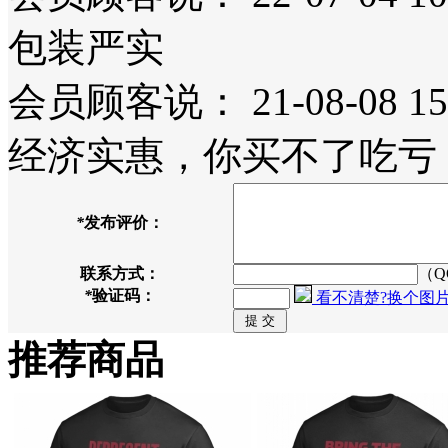
包装严实
会员顾客
说：
21-08-08 15
经济实惠，你买不了吃亏
*
发布评价：
联系方式：
（Q
*
验证码：
看不清楚?换个图
推荐商品