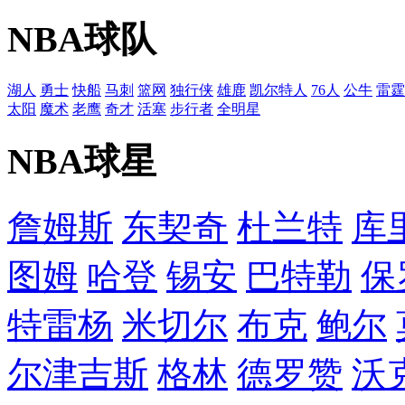
NBA球队
湖人
勇士
快船
马刺
篮网
独行侠
雄鹿
凯尔特人
76人
公牛
雷霆
太阳
魔术
老鹰
奇才
活塞
步行者
全明星
NBA球星
詹姆斯
东契奇
杜兰特
库
图姆
哈登
锡安
巴特勒
保
特雷杨
米切尔
布克
鲍尔
尔津吉斯
格林
德罗赞
沃