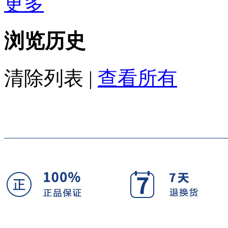
更多
浏览历史
清除列表
|
查看所有