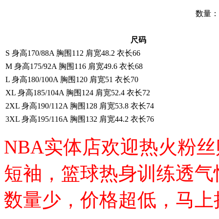
数量：
尺码
S 身高170/88A 胸围112 肩宽48.2 衣长66
M 身高175/92A 胸围116 肩宽49.6 衣长68
L 身高180/100A 胸围120 肩宽51 衣长70
XL 身高185/104A 胸围124 肩宽52.4 衣长72
2XL 身高190/112A 胸围128 肩宽53.8 衣长74
3XL 身高195/116A 胸围132 肩宽44.2 衣长76
NBA实体店欢迎热火粉丝
短袖，篮球热身训练透气
数量少，价格超低，马上