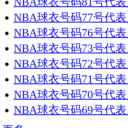
NBA球衣号码81号代
NBA球衣号码77号代
NBA球衣号码76号代
NBA球衣号码73号代
NBA球衣号码72号代
NBA球衣号码71号代
NBA球衣号码70号代
NBA球衣号码69号代