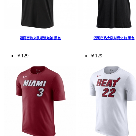
迈阿密热火队潮流短袖 黑色
迈阿密热火队时尚短袖 黑色
￥129
￥129