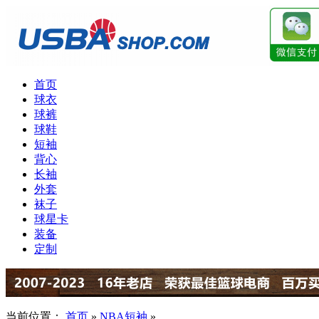
首页
球衣
球裤
球鞋
短袖
背心
长袖
外套
袜子
球星卡
装备
定制
当前位置：
首页
»
NBA短袖
»