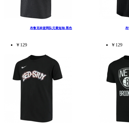
布鲁克林篮网队元素短袖 黑色
布
￥129
￥129