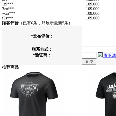
1i9***
109.000
3zo***
109.000
wxa***
109.000
f3s***
109.000
顾客评价
（已有
0
条，只展示最新5条）
*
发布评价：
联系方式：
*
验证码：
看不清
推荐商品