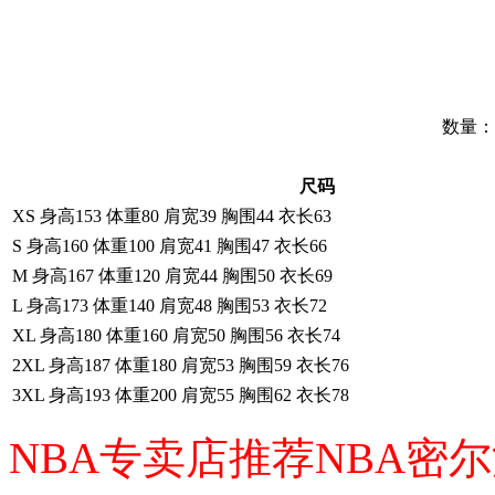
数量：
尺码
XS 身高153 体重80 肩宽39 胸围44 衣长63
S 身高160 体重100 肩宽41 胸围47 衣长66
M 身高167 体重120 肩宽44 胸围50 衣长69
L 身高173 体重140 肩宽48 胸围53 衣长72
XL 身高180 体重160 肩宽50 胸围56 衣长74
2XL 身高187 体重180 肩宽53 胸围59 衣长76
3XL 身高193 体重200 肩宽55 胸围62 衣长78
NBA专卖店推荐NBA密尔沃