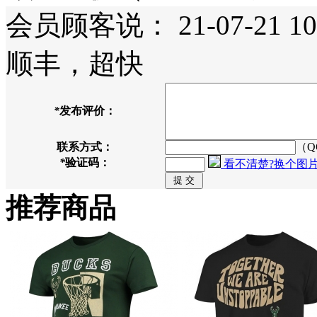
会员顾客
说：
21-07-21 10
顺丰，超快
*
发布评价：
联系方式：
（Q
*
验证码：
看不清楚?换个图
推荐商品