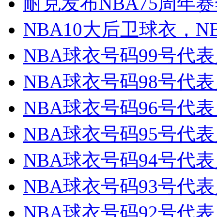
耐克发布NBA75周年
NBA10大后卫球衣，
NBA球衣号码99号代
NBA球衣号码98号代
NBA球衣号码96号代
NBA球衣号码95号代
NBA球衣号码94号代
NBA球衣号码93号代
NBA球衣号码92号代