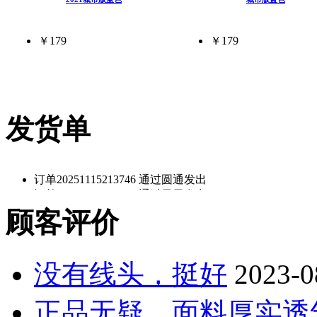
￥179
￥179
发货单
订单
20251115213746
通过
圆通
发出
订单
20250422229479
通过
天天
发出
订单
20250422228828
通过
申通
发出
顾客评价
订单
20250418230421
通过
圆通
发出
订单
20250418235717
通过
圆通
发出
订单
20250418234828
通过
圆通
发出
没有线头，挺好
2023-0
订单
20250418239988
通过
顺丰
发出
订单
20250418232285
通过
圆通
发出
订单
20250418236435
通过
圆通
发出
正品无疑，面料厚实透