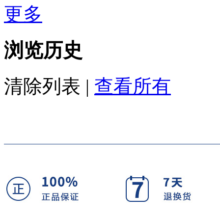
更多
浏览历史
清除列表
|
查看所有