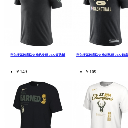
密尔沃基雄鹿队短袖热身服 2022宣告版
密尔沃基雄鹿队短袖训练服 2022球员
￥149
￥169