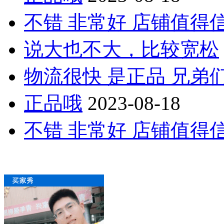
不错 非常好 店铺值得
说大也不大，比较宽松
物流很快 是正品 兄弟
正品哦
2023-08-18
不错 非常好 店铺值得