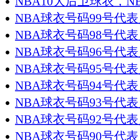
NBA10大后卫球衣，
NBA球衣号码99号代
NBA球衣号码98号代
NBA球衣号码96号代
NBA球衣号码95号代
NBA球衣号码94号代
NBA球衣号码93号代
NBA球衣号码92号代
NBA球衣号码90号代