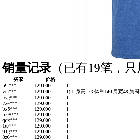
销量记录
（已有
19
笔，只
买家
价格
p9t***
129.000
1
vip***
129.000
1
( L 身高173 体重140 肩宽48 胸围5
iwg***
129.000
1
72e***
129.000
1
bx5***
129.000
1
m08***
129.000
1
qqx***
129.000
1
1t0***
129.000
1
91g***
129.000
1
8z6***
129.000
1