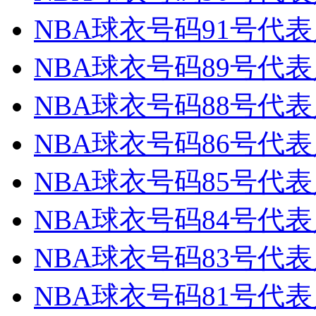
NBA球衣号码91号代
NBA球衣号码89号代
NBA球衣号码88号代
NBA球衣号码86号代
NBA球衣号码85号代
NBA球衣号码84号代
NBA球衣号码83号代
NBA球衣号码81号代