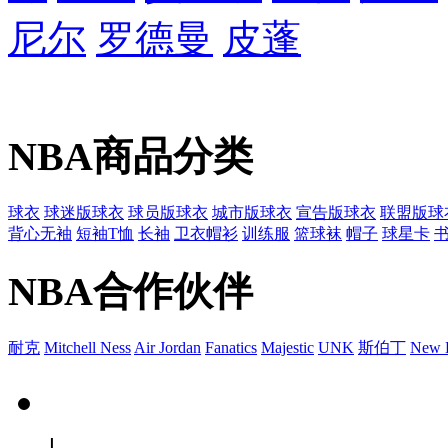
尼尔
罗德曼
皮蓬
NBA商品分类
球衣
球迷版球衣
球员版球衣
城市版球衣
宣告版球衣
联盟版球
背心无袖
短袖T恤
长袖
卫衣帽衫
训练服
篮球袜
帽子
球星卡
NBA合作伙伴
耐克
Mitchell Ness
Air Jordan
Fanatics
Majestic
UNK
斯伯丁
New 
购买指南