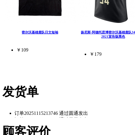
密尔沃基雄鹿队日文短袖
扬尼斯-阿德托昆博密尔沃基雄鹿队3
2021宣告版黑色
￥109
￥179
发货单
订单
20251115213746
通过
圆通
发出
订单
20250422229479
通过
天天
发出
订单
20250422228828
通过
申通
发出
顾客评价
订单
20250418230421
通过
圆通
发出