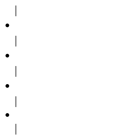
|
团购
|
加盟批发
|
强强联盟
|
English
|