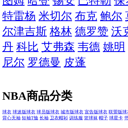
图姆
哈登
锡安
巴特勒
保
特雷杨
米切尔
布克
鲍尔
尔津吉斯
格林
德罗赞
沃
丹
科比
艾弗森
韦德
姚明
尼尔
罗德曼
皮蓬
NBA商品分类
球衣
球迷版球衣
球员版球衣
城市版球衣
宣告版球衣
联盟版球
背心无袖
短袖T恤
长袖
卫衣帽衫
训练服
篮球袜
帽子
球星卡