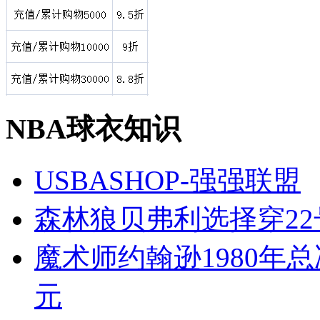
NBA球衣知识
USBASHOP-强强联盟
森林狼贝弗利选择穿22
魔术师约翰逊1980年总
元