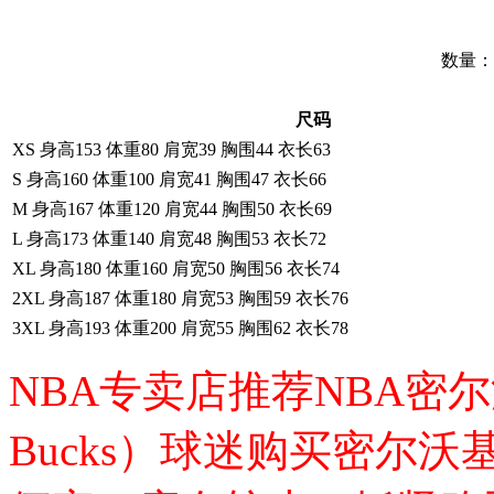
数量：
尺码
XS 身高153 体重80 肩宽39 胸围44 衣长63
S 身高160 体重100 肩宽41 胸围47 衣长66
M 身高167 体重120 肩宽44 胸围50 衣长69
L 身高173 体重140 肩宽48 胸围53 衣长72
XL 身高180 体重160 肩宽50 胸围56 衣长74
2XL 身高187 体重180 肩宽53 胸围59 衣长76
3XL 身高193 体重200 肩宽55 胸围62 衣长78
NBA专卖店推荐NBA密尔沃
Bucks）球迷购买密尔