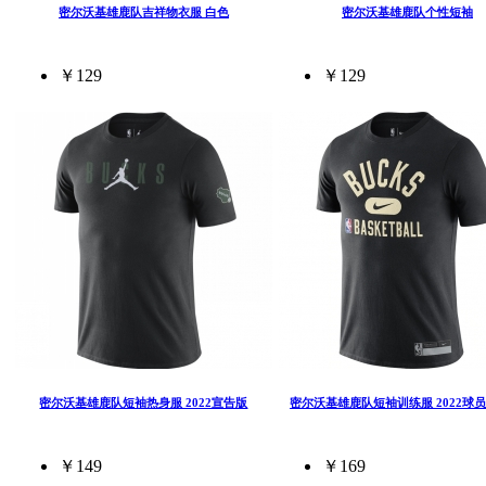
密尔沃基雄鹿队吉祥物衣服 白色
密尔沃基雄鹿队个性短袖
￥129
￥129
密尔沃基雄鹿队短袖热身服 2022宣告版
密尔沃基雄鹿队短袖训练服 2022球员
￥149
￥169