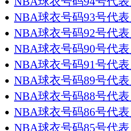
NBA球衣号码94号代
NBA球衣号码93号代
NBA球衣号码92号代
NBA球衣号码90号代
NBA球衣号码91号代
NBA球衣号码89号代
NBA球衣号码88号代
NBA球衣号码86号代
NBA球衣号码85号代