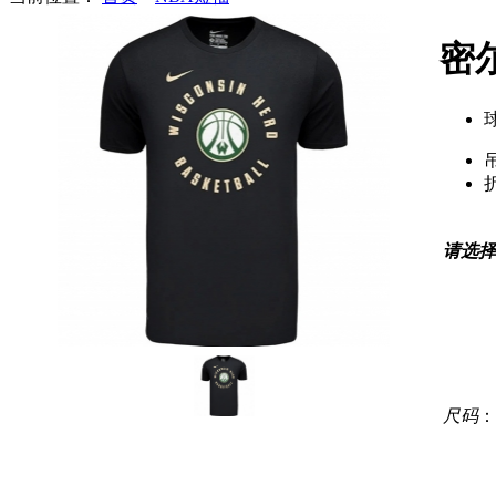
密
请选
尺码
：