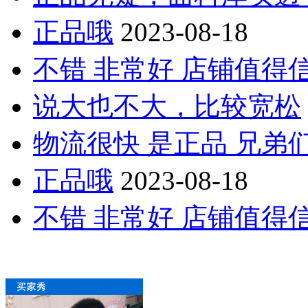
正品哦
2023-08-18
不错 非常好 店铺值得
说大也不大，比较宽松
物流很快 是正品 兄弟
正品哦
2023-08-18
不错 非常好 店铺值得