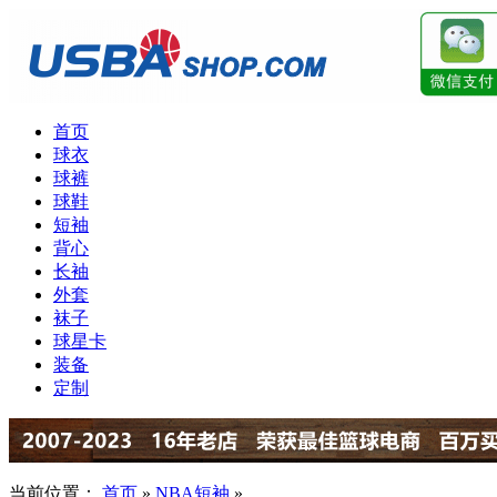
首页
球衣
球裤
球鞋
短袖
背心
长袖
外套
袜子
球星卡
装备
定制
当前位置：
首页
»
NBA短袖
»