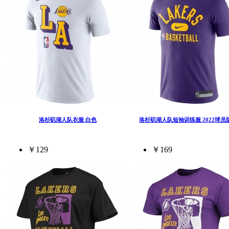
洛杉矶湖人队衣服 白色
洛杉矶湖人队短袖训练服 2022球员
￥129
￥169