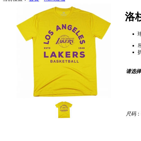
洛
请选
尺码
：