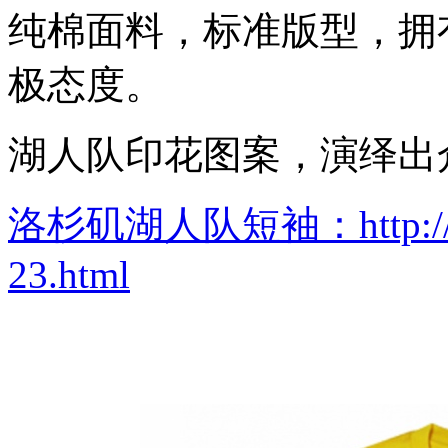
纯棉面料，标准版型，拥
极态度。
湖人队印花图案，演绎出
洛杉矶湖人队短袖：http://www
23.html