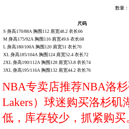
数量：
尺码
S 身高170/88A 胸围112 肩宽48.2 衣长66
M 身高175/92A 胸围116 肩宽49.6 衣长68
L 身高180/100A 胸围120 肩宽51 衣长70
XL 身高185/104A 胸围124 肩宽52.4 衣长72
2XL 身高190/112A 胸围128 肩宽53.8 衣长74
3XL 身高195/116A 胸围132 肩宽44.2 衣长76
NBA专卖店推荐NBA洛杉矶湖
Lakers）球迷购买洛
低，库存较少，抓紧购买