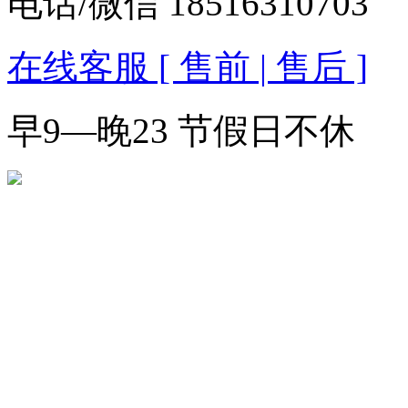
电话/微信 18516310703
在线客服 [ 售前 | 售后 ]
早9—晚23 节假日不休