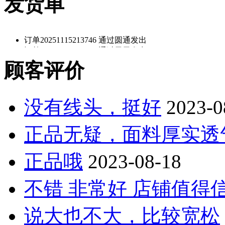
发货单
订单
20251115213746
通过
圆通
发出
订单
20250422229479
通过
天天
发出
订单
20250422228828
通过
申通
发出
顾客评价
订单
20250418230421
通过
圆通
发出
订单
20250418235717
通过
圆通
发出
订单
20250418234828
通过
圆通
发出
没有线头，挺好
2023-0
订单
20250418239988
通过
顺丰
发出
订单
20250418232285
通过
圆通
发出
订单
20250418236435
通过
圆通
发出
正品无疑，面料厚实透
正品哦
2023-08-18
不错 非常好 店铺值得
说大也不大，比较宽松