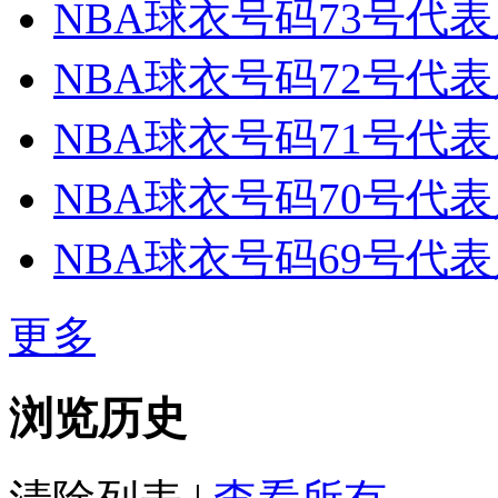
NBA球衣号码73号代
NBA球衣号码72号代
NBA球衣号码71号代
NBA球衣号码70号代
NBA球衣号码69号代
更多
浏览历史