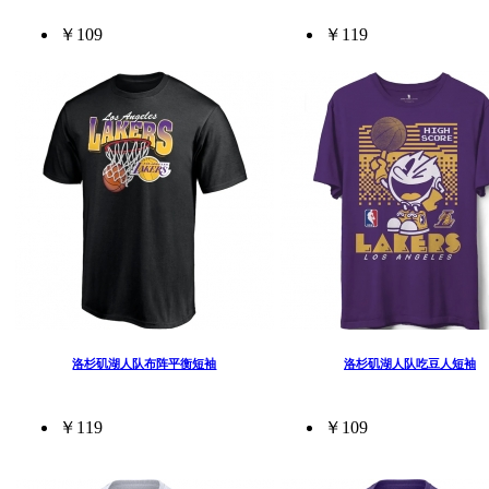
￥109
￥119
洛杉矶湖人队布阵平衡短袖
洛杉矶湖人队吃豆人短袖
￥119
￥109