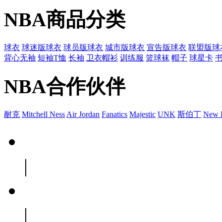
NBA商品分类
球衣
球迷版球衣
球员版球衣
城市版球衣
宣告版球衣
联盟版球
背心无袖
短袖T恤
长袖
卫衣帽衫
训练服
篮球袜
帽子
球星卡
NBA合作伙伴
耐克
Mitchell Ness
Air Jordan
Fanatics
Majestic
UNK
斯伯丁
New 
购买指南
|
会员卡
|