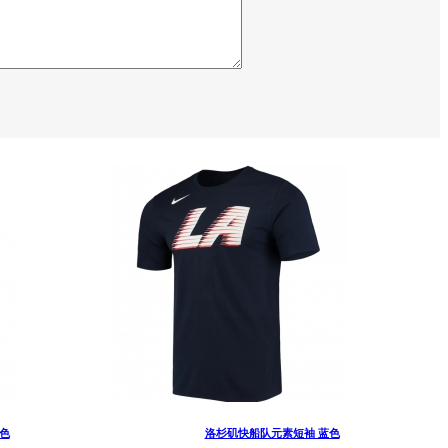
色
洛杉矶快船队元素短袖 蓝色