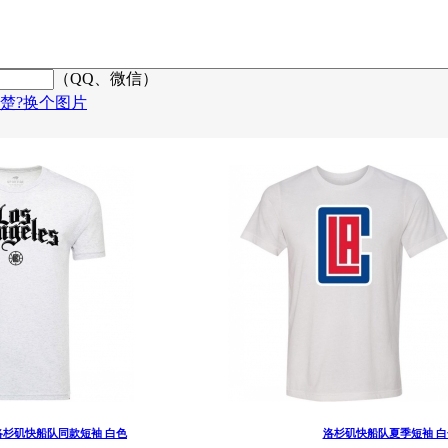
（QQ、微信）
楚?换个图片
洛杉矶快船队同款短袖 白色
洛杉矶快船队夏季短袖 白