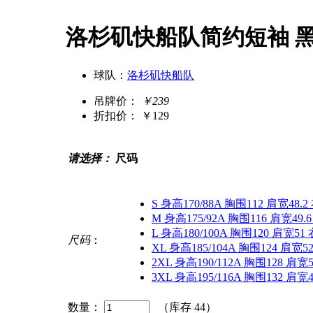
洛杉矶快船队简约短袖 
球队：
洛杉矶快船队
吊牌价：
￥239
折扣价：
￥129
请选择：
尺码
S 身高170/88A 胸围112 肩宽48.2
M 身高175/92A 胸围116 肩宽49.
L 身高180/100A 胸围120 肩宽51
尺码
：
XL 身高185/104A 胸围124 肩宽52
2XL 身高190/112A 胸围128 肩宽5
3XL 身高195/116A 胸围132 肩宽4
数量：
（库存
44
）