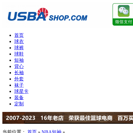
首页
球衣
球裤
球鞋
短袖
背心
长袖
外套
袜子
球星卡
装备
定制
当前位置：
首页
»
NBA短袖
»